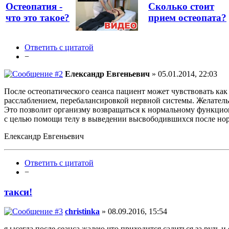
Остеопатия -
Сколько стоит
что это такое?
прием остеопата?
Ответить с цитатой
−
Елександр Евгеньевич
» 05.01.2014, 22:03
После остеопатического сеанса пациент может чувствовать как
расслаблением, перебалансировкой нервной системы. Желатель
Это позволит организму возвращаться к нормальному функцио
с целью помощи телу в выведении высвободившихся после но
Елександр Евгеньевич
Ответить с цитатой
−
такси!
christinka
» 08.09.2016, 15:54
я ысегда после сеанса жалею что приходится садиться за руль и с