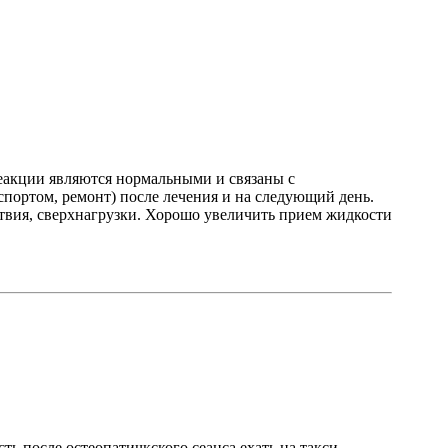
 реакции являются нормальными и связаны с
портом, ремонт) после лечения и на следующий день.
твия, сверхнагрузки. Хорошо увеличить прием жидкости
ь после остеопатичкского сеанса ехать на такси......