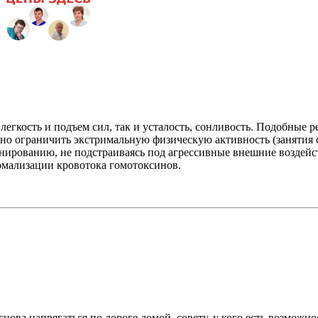
 легкость и подъем сил, так и усталость, сонливость. Подобные
но ограничить экстримальную физическую активность (занятия с
нированию, не подстраиваясь под агрессивные внешние воздейс
рмализации кровотока гомотоксинов.
нова напрягаться по дороге домой. совету. у кого есть возможност