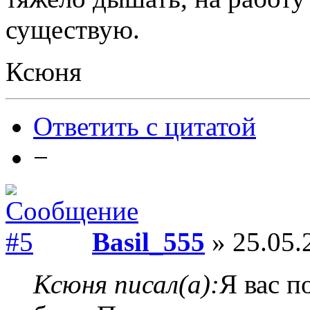
существую.
Ксюня
Ответить с цитатой
−
Basil_555
» 25.05.
Ксюня писал(а):
Я вас п