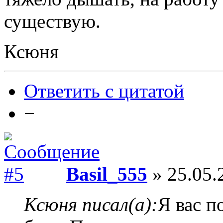
существую.
Ксюня
Ответить с цитатой
−
Basil_555
» 25.05.
Ксюня писал(а):
Я вас п