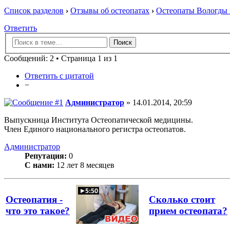
Список разделов
›
Отзывы об остеопатах
›
Остеопаты Вологды 
Ответить
Сообщений: 2 • Страница 1 из 1
Ответить с цитатой
−
Администратор
» 14.01.2014, 20:59
Выпускница Института Остеопатической медицины.
Член Единого национального регистра остеопатов.
Администратор
Репутация:
0
С нами:
12 лет 8 месяцев
Остеопатия -
Сколько стоит
что это такое?
прием остеопата?