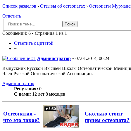
Список разделов
›
Отзывы об остеопатах
›
Остеопаты Мурманск
Ответить
Сообщений: 6 • Страница 1 из 1
Ответить с цитатой
−
Администратор
» 07.01.2014, 00:24
Выпускник Русской Высшей Школы Остеопатической Медици
Член Русской Остеопатической Ассоциации.
Администратор
Репутация:
0
С нами:
12 лет 8 месяцев
Остеопатия -
Сколько стоит
что это такое?
прием остеопата?