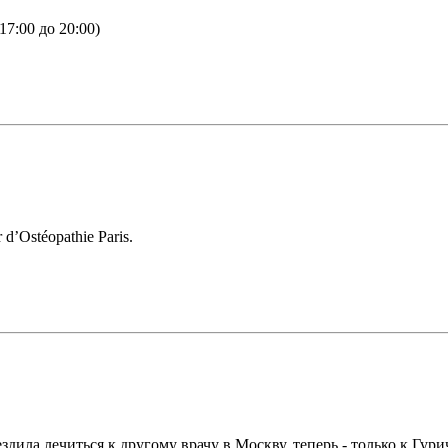
7:00 до 20:00)
d’Ostéopathie Paris.
ила лечиться к другому врачу в Москву, теперь - только к Гурич