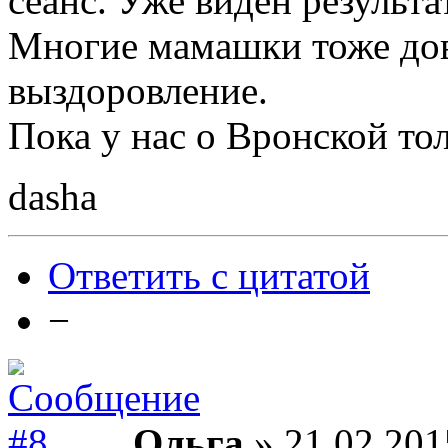
сеанс. Уже виден результат
Многие мамашки тоже дов
выздоровление.
Пока у нас о Вронской то
dasha
Ответить с цитатой
−
Ольга
» 21.02.201