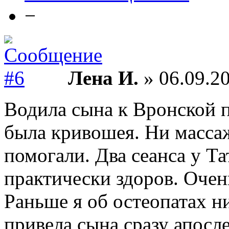
−
Лена И.
» 06.09.20
Водила сына к Вронской п
была кривошея. Ни масса
помогали. Два сеанса у Т
практически здоров. Очен
Раньше я об остеопатах ни
привела сына сразу апосле