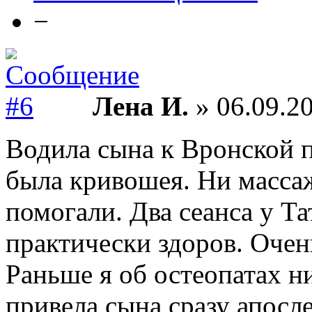
−
Лена И.
» 06.09.20
Водила сына к Вронской п
была кривошея. Ни масса
помогали. Два сеанса у Т
практически здоров. Очен
Раньше я об остеопатах ни
привела сына сразу апосле