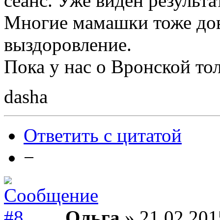
сеанс. Уже виден результат
Многие мамашки тоже дов
выздоровление.
Пока у нас о Вронской то
dasha
Ответить с цитатой
−
Ольга
» 21.02.201