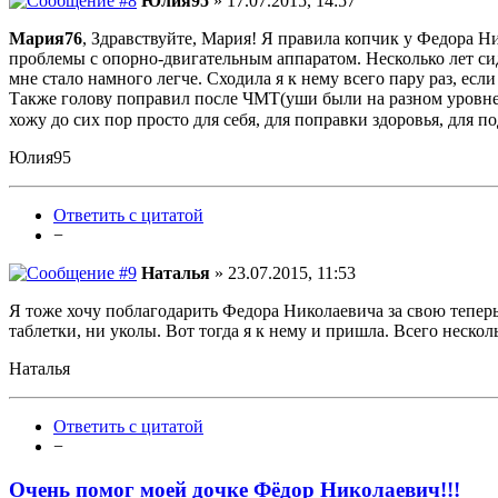
Юлия95
» 17.07.2015, 14:57
Мария76
, Здравствуйте, Мария! Я правила копчик у Федора Ни
проблемы с опорно-двигательным аппаратом. Несколько лет сиде
мне стало намного легче. Сходила я к нему всего пару раз, есл
Также голову поправил после ЧМТ(уши были на разном уровне, г
хожу до сих пор просто для себя, для поправки здоровья, для 
Юлия95
Ответить с цитатой
−
Наталья
» 23.07.2015, 11:53
Я тоже хочу поблагодарить Федора Николаевича за свою тепер
таблетки, ни уколы. Вот тогда я к нему и пришла. Всего несколь
Наталья
Ответить с цитатой
−
Очень помог моей дочке Фёдор Николаевич!!!