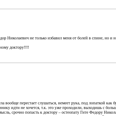
дор Николаевич не только избавил меня от болей в спине, но и 
ному доктору!!!!
ела вообще перестает слушаться, немеет рука, под лопаткой как 
линику идти не хочется, т.к. это уже проходили, выходишь с бол
 мысль, срочно попасть к доктору – остеопату Гите Федору Нико