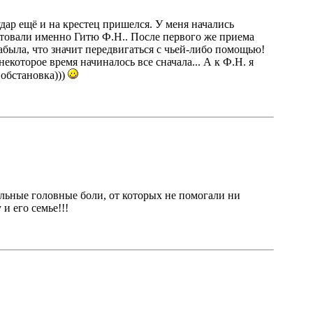
удар ещё и на крестец пришелся. У меня начались
ветовали именно Гитю Ф.Н.. После первого же приема
забыла, что значит передвигаться с чьей-либо помощью!
которое время начиналось все сначала... А к Ф.Н. я
 обстановка)))
ильные головные боли, от которых не помогали ни
 и его семье!!!