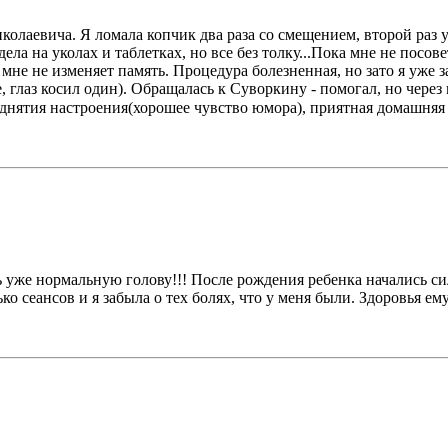
колаевича. Я ломала копчик два раза со смещением, второй раз 
ла на уколах и таблетках, но все без толку...Пока мне не посо
и мне не изменяет память. Процедура болезненная, но зато я уже 
лаз косил один). Обращалась к Суворкину - помогал, но через не
поднятия настроения(хорошее чувство юмора), приятная домашняя
ь уже нормальную голову!!! После рождения ребенка начались с
ко сеансов и я забыла о тех болях, что у меня были. Здоровья ему