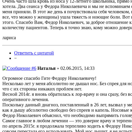
Очень часто шла кровь из носа у 12-летнего школьника, прямо н
хотела. Два сеанса у Федора Николаевича и мы не вспоминаем об
меня приняли. В этот же день я почувствовала себя человеком
все, что можно у женщины) ушла тяжесть и ноющие боли. Вот ка
этого. Спасибо Вам, Федор Николаевич, за доброе отношение к 
количеству пациентов. Теперь я точно знаю, кому можно довери
лариса
Ответить с цитатой
−
Наталья
» 02.06.2015, 14:33
Огромное спасибо Гите Федору Николаевичу!
Несколько лет у меня абсолютно не дышал нос. Без спрея для н
что с их стороны никаких проблем нет.
Весной 2014г. я вновь обратилась к лор-врачу и она сразу, бе
оперативного лечения.
Поскольку данный диагноз, поставленный в 26 лет, вызвал у ме
как я дышу абсолютно свободно без спреев и капель. Носовые 
Федор Николаевич объяснил, что необходимо выпрямить голову д
Самое главное в любом лечении — это доверие врачу и терпен
по апрель 2015г. я продолжала терпеливо ходить к Федору Никол
совсем перестала его использовать. Мой нос дышит, я не исп