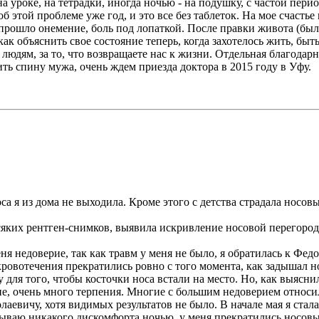
а уроке, на тетрадки, иногда ночью - на подушку, с частой пери
 этой проблеме уже год, и это все без таблеток. На мое счастье
, прошло онемение, боль под лопаткой. После правки живота (б
к объяснить свое состояние теперь, когда захотелось жить, быт
людям, за то, что возвращаете нас к жизни. Отдельная благодар
ть спину мужа, очень ждем приезда доктора в 2015 году в Уфу.
оса я из дома не выходила. Кроме этого с детства страдала носо
з всяких рентген-снимков, выявила искривление носовой перегор
ня недоверие, так как травм у меня не было, я обратилась к Фе
кровотечения прекратились ровно с того момента, как задышал н
ля того, чтобы косточки носа встали на место. Но, как выяснилос
ие, очень много терпения. Многие с большим недоверием относи
аевичу, хотя видимых результатов не было. В начале мая я стала
ытываю никакого дискомфорта ночью, у меня прекратились носов