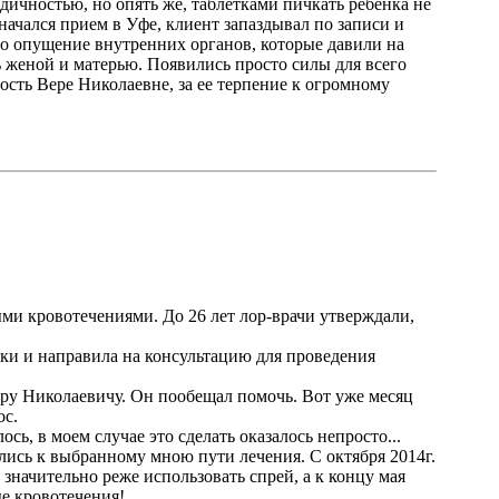
одичностью, но опять же, таблетками пичкать ребенка не
 начался прием в Уфе, клиент запаздывал по записи и
ыло опущение внутренних органов, которые давили на
ь женой и матерью. Появились просто силы для всего
ность Вере Николаевне, за ее терпение к огромному
выми кровотечениями. До 26 лет лор-врачи утверждали,
одки и направила на консультацию для проведения
дору Николаевичу. Он пообещал помочь. Вот уже месяц
ос.
ь, в моем случае это сделать оказалось непросто...
лись к выбранному мною пути лечения. С октября 2014г.
 значительно реже использовать спрей, а к концу мая
ые кровотечения!