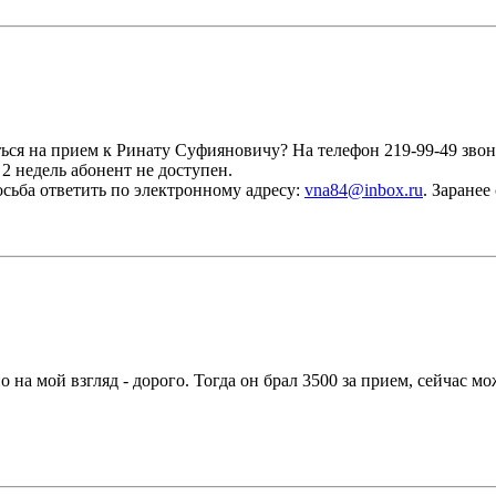
ся на прием к Ринату Суфияновичу? На телефон 219-99-49 звоно
 2 недель абонент не доступен.
сьба ответить по электронному адресу:
vna84@inbox.ru
. Заране
на мой взгляд - дорого. Тогда он брал 3500 за прием, сейчас мо