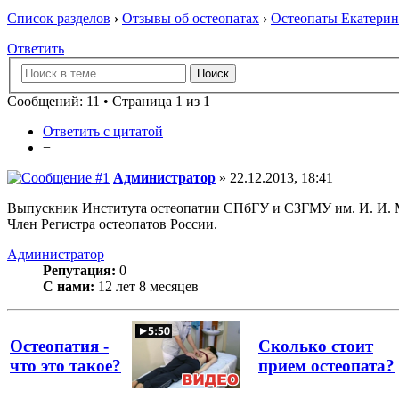
Список разделов
›
Отзывы об остеопатах
›
Остеопаты Екатерин
Ответить
Сообщений: 11 • Страница 1 из 1
Ответить с цитатой
−
Администратор
» 22.12.2013, 18:41
Выпускник Института остеопатии СПбГУ и СЗГМУ им. И. И. 
Член Регистра остеопатов России.
Администратор
Репутация:
0
С нами:
12 лет 8 месяцев
Остеопатия -
Сколько стоит
что это такое?
прием остеопата?