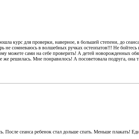
рошла курс для проверки, наверное, в большей степени, до сеанс
ь не сомневаюсь в волшебных ручках остеопатов!!! Не бойтесь и
ому можете сами на себе проверить! А детей новорожденных обяз
се же решилась. Мне понравилось! А посоветовала подруга, она т
. После сеанса ребенок стал дольше спать. Меньше плакать! Ед