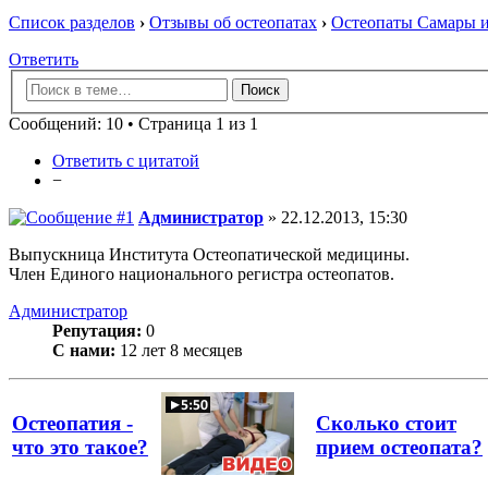
Список разделов
›
Отзывы об остеопатах
›
Остеопаты Самары и
Ответить
Сообщений: 10 • Страница 1 из 1
Ответить с цитатой
−
Администратор
» 22.12.2013, 15:30
Выпускница Института Остеопатической медицины.
Член Единого национального регистра остеопатов.
Администратор
Репутация:
0
С нами:
12 лет 8 месяцев
Остеопатия -
Сколько стоит
что это такое?
прием остеопата?