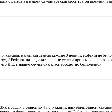
ших отзывов,а в нашем случае все оказалось тратой времени и д
 т.р. каждый, назначала сеансы каждые 3 недели, эффекта не был
 чудо! Ребенок начал делать первые успехи причем очень резво 
ю, что Д.Е. в нашем случае оказалась абсолютно бесполезной
 ЗРР, прошли 3 сеанса по 4 т.р. каждый, назначала сеансы кажды
еопату за более скромные деньги и о чудо! Ребенок начал делат