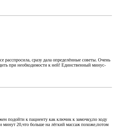
все расспросила, сразу дала определённые советы. Очень
одить при необходимости к ней! Единственный минус-
лжен подойти к пациенту как ключик к замочку,по ходу
ли минут 20,что больше на лёгкий массаж похоже,потом