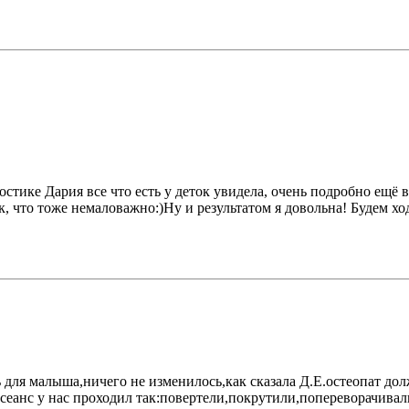
остике Дария все что есть у деток увидела, очень подробно ещё 
, что тоже немаловажно:)Ну и результатом я довольна! Будем х
ь для малыша,ничего не изменилось,как сказала Д.Е.остеопат до
,сеанс у нас проходил так:повертели,покрутили,попереворачива