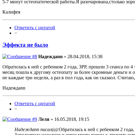
5-7 минут остеопатической работы.Я разочарована,столько хоро
Калифея
Ответить с цитатой
−
Эффекта не было
Надеждаnn
» 28.04.2018, 15:38
Обратилась к ней с ребенком 2 года, ЗРР, прошли 3 сеанса по 4
месяц пошла к другому остеопату за более скромные деньги и о
не каждые три недели, а раз в пол года, как он сказаол. Счита
Надеждаnn
Ответить с цитатой
−
Леля
» 16.05.2018, 19:15
Надеждаnn писал(а):
Обратилась к ней с ребенком 2 года,
Заподозрила неладное и через месяц пошла к другому ост