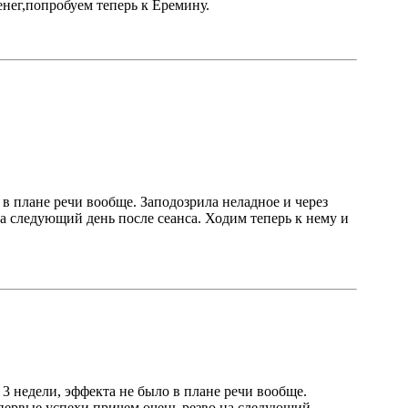
енег,попробуем теперь к Еремину.
о в плане речи вообще. Заподозрила неладное и через
на следующий день после сеанса. Ходим теперь к нему и
е 3 недели, эффекта не было в плане речи вообще.
ь первые успехи причем очень резво на следующий