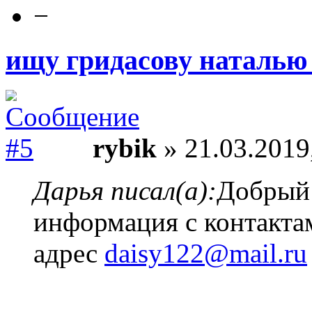
−
ищу гридасову наталью
rybik
» 21.03.2019
Дарья писал(а):
Добрый 
информация с контакта
адрес
daisy122@mail.ru