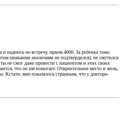
 и надеюсь не встречу. прием 4000. За ребенка тоже.
отом ниакаими анализами не подтвердился), не смутился
и ты не смог даже провести с пациентом и этих своих
жется, что он им помогает. Отвреительное место и жель,
о. Кстати. мне показалось странным, что у доктора-