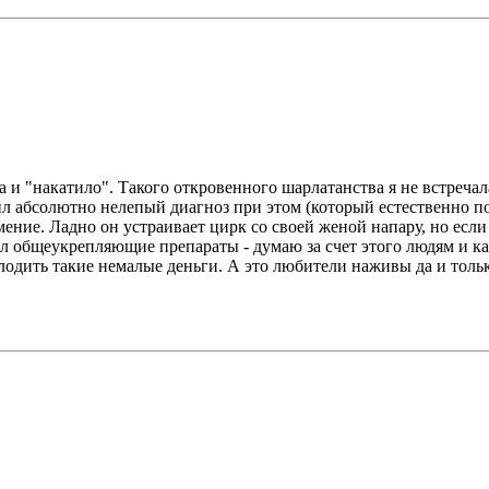
 и "накатило". Такого откровенного шарлатанства я не встречала
ил абсолютно нелепый диагноз при этом (который естественно п
умение. Ладно он устраивает цирк со своей женой напару, но есл
ил общеукрепляющие препараты - думаю за счет этого людям и ка
лодить такие немалые деньги. А это любители наживы да и тольк