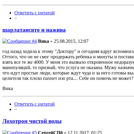
Ответить с цитатой
−
шарлатансвто и нажива
Вика
» 25.08.2015, 12:07
год назад ходила к этому "Доктору" и сегодняя вдруг вспомнила
Оттого, что он не смог продержать ребенка и минуты и постав
взять все те же 4000. У меня это вызвало откровенное недораз
манипуляций, то признай, что услуга не оказана. Мужу назнач
что идут простые люди, которые ждут чуда и за него готовы вы
целителя так плохо пахнет изо рта.... Себе он помочь не может?
Вика
Ответить с цитатой
−
Лохотрон чистой воды
СергейСПб
» 12.11.2017, 01:25