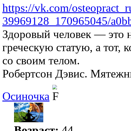
https://vk.com/osteopract_
39969128_170965045/a0b
Здоровый человек — это не
греческую статую, а тот, 
со своим телом.
Робертсон Дэвис. Мятежн
Осиночка
Возраст:
44