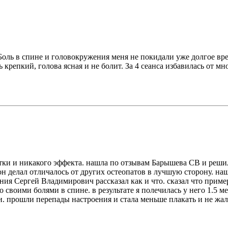
ль в спине и головокружения меня не покидали уже долгое врем
ь крепкий, голова ясная и не болит. За 4 сеанса избавилась от
пытки и никакого эффекта. нашла по отзывам Барышева СВ и реши
н делал отличалось от других остеопатов в лучшую сторону. наше
ния Сергей Владимирович рассказал как и что. сказал что пример
 своими болями в спине. в результате я полечилась у него 1.5 ме
и. прошли перепады настроения и стала меньше плакать и не жа