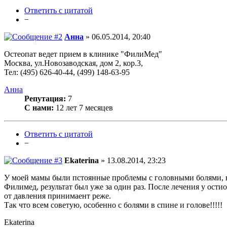
Ответить с цитатой
−
Анна
» 06.05.2014, 20:40
Остеопат ведет прием в клинике "ФилиМед"
Москва, ул.Новозаводская, дом 2, кор.3,
Тел: (495) 626-40-44, (499) 148-63-95
Анна
Репутация:
7
С нами:
12 лет 7 месяцев
Ответить с цитатой
−
Ekaterina
» 13.08.2014, 23:23
У моей мамы были пстоянные проблемы с головными болями, не 
Филимед, результат был уже за один раз. После лечения у ости
от давления принимаент реже.
Так что всем советую, особенно с болями в спине и голове!!!!!
Ekaterina