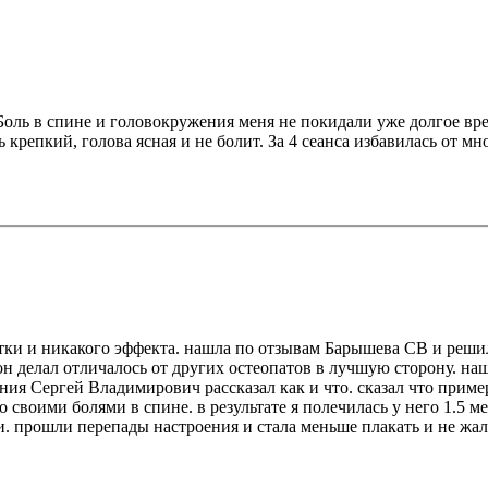
ль в спине и головокружения меня не покидали уже долгое врем
ь крепкий, голова ясная и не болит. За 4 сеанса избавилась от
пытки и никакого эффекта. нашла по отзывам Барышева СВ и реши
н делал отличалось от других остеопатов в лучшую сторону. наше
ния Сергей Владимирович рассказал как и что. сказал что пример
 своими болями в спине. в результате я полечилась у него 1.5 ме
и. прошли перепады настроения и стала меньше плакать и не жа