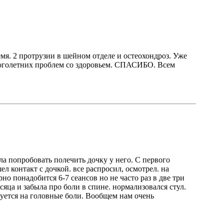
я. 2 протрузии в шейном отделе и остеохондроз. Уже
 многолетних проблем со здоровьем. СПАСИБО. Всем
ла попробовать полечить дочку у него. С первого
л контакт с дочкой. все распросил, осмотрел. на
но понадобится 6-7 сеансов но не часто раз в две три
сяца и забыла про боли в спине. нормализовался стул.
луется на головные боли. Вообщем нам очень