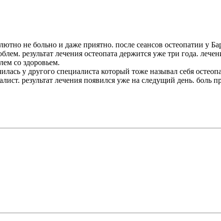
олютно не больно и даже приятно. после сеансов остеопатии у 
облем. результат лечения остеопата держится уже три года. лече
лем со здоровьем.
илась у другого специалиста который тоже называл себя остеопа
лист. результат лечения появился уже на следущий день. боль п