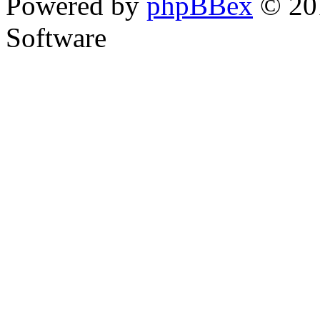
Powered by
phpBBex
© 20
Software