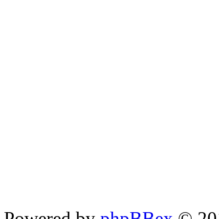
Powered by
phpBBex
© 20