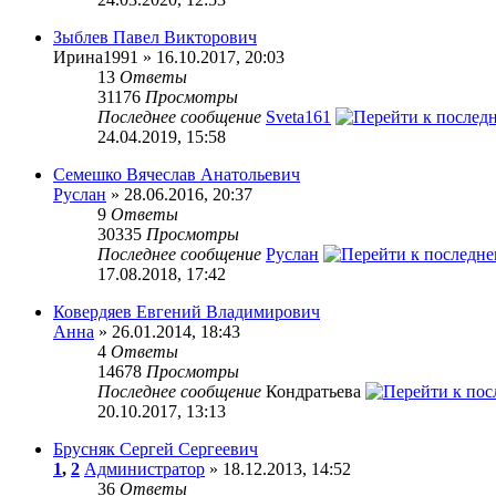
Зыблев Павел Викторович
Ирина1991 » 16.10.2017, 20:03
13
Ответы
31176
Просмотры
Последнее сообщение
Sveta161
24.04.2019, 15:58
Семешко Вячеслав Анатольевич
Руслан
» 28.06.2016, 20:37
9
Ответы
30335
Просмотры
Последнее сообщение
Руслан
17.08.2018, 17:42
Ковердяев Евгений Владимирович
Анна
» 26.01.2014, 18:43
4
Ответы
14678
Просмотры
Последнее сообщение
Кондратьева
20.10.2017, 13:13
Брусняк Сергей Сергеевич
1
,
2
Администратор
» 18.12.2013, 14:52
36
Ответы