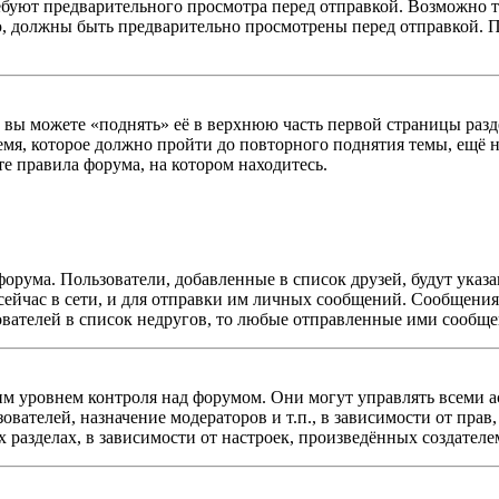
буют предварительного просмотра перед отправкой. Возможно т
ю, должны быть предварительно просмотрены перед отправкой. 
ы можете «поднять» её в верхнюю часть первой страницы раздела
емя, которое должно пройти до повторного поднятия темы, ещё н
те правила форума, на котором находитесь.
форума. Пользователи, добавленные в список друзей, будут ука
сейчас в сети, и для отправки им личных сообщений. Сообщения 
ователей в список недругов, то любые отправленные ими сообщ
 уровнем контроля над форумом. Они могут управлять всеми а
зователей, назначение модераторов и т.п., в зависимости от пра
 разделах, в зависимости от настроек, произведённых создателе