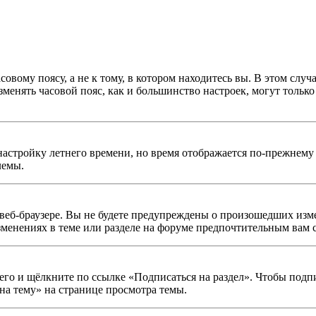
овому поясу, а не к тому, в котором находитесь вы. В этом случ
изменять часовой пояс, как и большинство настроек, могут тольк
настройку летнего времени, но время отображается по-прежнему 
лемы.
веб-браузере. Вы не будете предупреждены о произошедших изме
зменениях в теме или разделе на форуме предпочтительным вам 
его и щёлкните по ссылке «Подписаться на раздел». Чтобы подп
на тему» на странице просмотра темы.