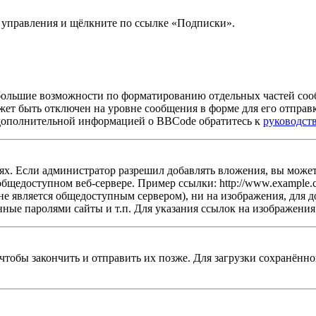
ь управления и щёлкните по ссылке «Подписки».
большие возможности по форматированию отдельных частей со
жет быть отключен на уровне сообщения в форме для его отправ
 За дополнительной информацией о BBCode обратитесь к
руководст
х. Если администратор разрешил добавлять вложения, вы можете
бщедоступном веб-сервере. Пример ссылки: http://www.example.co
не является общедоступным сервером), ни на изображения, для д
ные паролями сайты и т.п. Для указания ссылок на изображения
 чтобы закончить и отправить их позже. Для загрузки сохранён