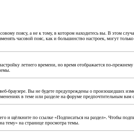
овому поясу, а не к тому, в котором находитесь вы. В этом случ
изменять часовой пояс, как и большинство настроек, могут тольк
настройку летнего времени, но время отображается по-прежнему 
лемы.
веб-браузере. Вы не будете предупреждены о произошедших изме
зменениях в теме или разделе на форуме предпочтительным вам 
его и щёлкните по ссылке «Подписаться на раздел». Чтобы подп
на тему» на странице просмотра темы.