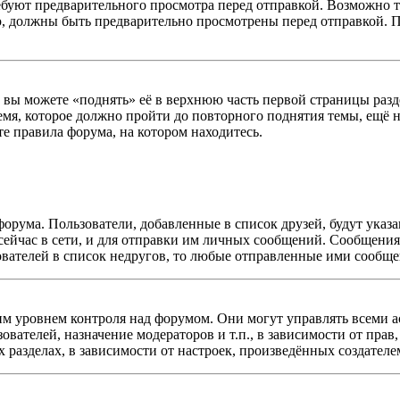
буют предварительного просмотра перед отправкой. Возможно т
ю, должны быть предварительно просмотрены перед отправкой. 
ы можете «поднять» её в верхнюю часть первой страницы раздела
емя, которое должно пройти до повторного поднятия темы, ещё н
те правила форума, на котором находитесь.
форума. Пользователи, добавленные в список друзей, будут ука
сейчас в сети, и для отправки им личных сообщений. Сообщения 
ователей в список недругов, то любые отправленные ими сообщ
 уровнем контроля над форумом. Они могут управлять всеми а
зователей, назначение модераторов и т.п., в зависимости от пра
 разделах, в зависимости от настроек, произведённых создателе