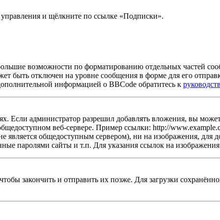
ь управления и щёлкните по ссылке «Подписки».
большие возможности по форматированию отдельных частей со
жет быть отключен на уровне сообщения в форме для его отправ
 За дополнительной информацией о BBCode обратитесь к
руководст
х. Если администратор разрешил добавлять вложения, вы можете
бщедоступном веб-сервере. Пример ссылки: http://www.example.co
не является общедоступным сервером), ни на изображения, для д
ные паролями сайты и т.п. Для указания ссылок на изображения
 чтобы закончить и отправить их позже. Для загрузки сохранён