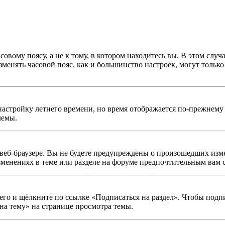
овому поясу, а не к тому, в котором находитесь вы. В этом случ
изменять часовой пояс, как и большинство настроек, могут тольк
настройку летнего времени, но время отображается по-прежнему 
лемы.
веб-браузере. Вы не будете предупреждены о произошедших изме
зменениях в теме или разделе на форуме предпочтительным вам 
его и щёлкните по ссылке «Подписаться на раздел». Чтобы подп
на тему» на странице просмотра темы.