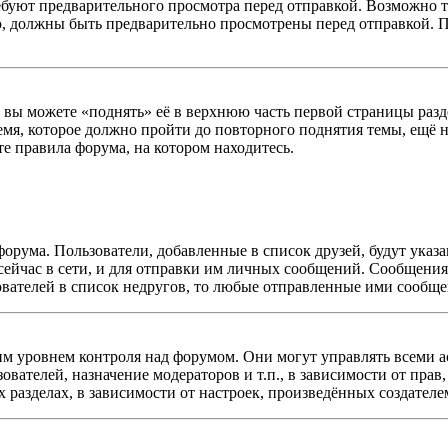
буют предварительного просмотра перед отправкой. Возможно т
ю, должны быть предварительно просмотрены перед отправкой. 
ы можете «поднять» её в верхнюю часть первой страницы раздела
емя, которое должно пройти до повторного поднятия темы, ещё н
те правила форума, на котором находитесь.
форума. Пользователи, добавленные в список друзей, будут ука
сейчас в сети, и для отправки им личных сообщений. Сообщения 
ователей в список недругов, то любые отправленные ими сообщ
 уровнем контроля над форумом. Они могут управлять всеми а
зователей, назначение модераторов и т.п., в зависимости от пра
 разделах, в зависимости от настроек, произведённых создателе