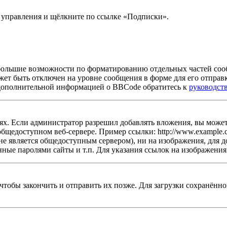
ь управления и щёлкните по ссылке «Подписки».
большие возможности по форматированию отдельных частей со
жет быть отключен на уровне сообщения в форме для его отправ
 За дополнительной информацией о BBCode обратитесь к
руководст
х. Если администратор разрешил добавлять вложения, вы можете
бщедоступном веб-сервере. Пример ссылки: http://www.example.co
не является общедоступным сервером), ни на изображения, для д
ные паролями сайты и т.п. Для указания ссылок на изображения
 чтобы закончить и отправить их позже. Для загрузки сохранён