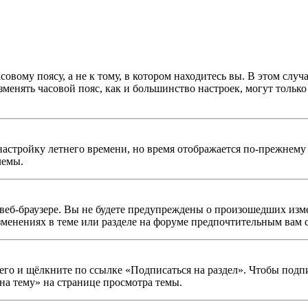
овому поясу, а не к тому, в котором находитесь вы. В этом случ
изменять часовой пояс, как и большинство настроек, могут тольк
настройку летнего времени, но время отображается по-прежнему 
лемы.
веб-браузере. Вы не будете предупреждены о произошедших изме
зменениях в теме или разделе на форуме предпочтительным вам 
его и щёлкните по ссылке «Подписаться на раздел». Чтобы подп
на тему» на странице просмотра темы.