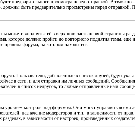
буют предварительного просмотра перед отправкой. Возможно т
ю, должны быть предварительно просмотрены перед отправкой. 
ы можете «поднять» её в верхнюю часть первой страницы раздела
емя, которое должно пройти до повторного поднятия темы, ещё н
те правила форума, на котором находитесь.
форума. Пользователи, добавленные в список друзей, будут ука
сейчас в сети, и для отправки им личных сообщений. Сообщения 
ователей в список недругов, то любые отправленные ими сообщ
 уровнем контроля над форумом. Они могут управлять всеми а
зователей, назначение модераторов и т.п., в зависимости от пра
 разделах, в зависимости от настроек, произведённых создателе