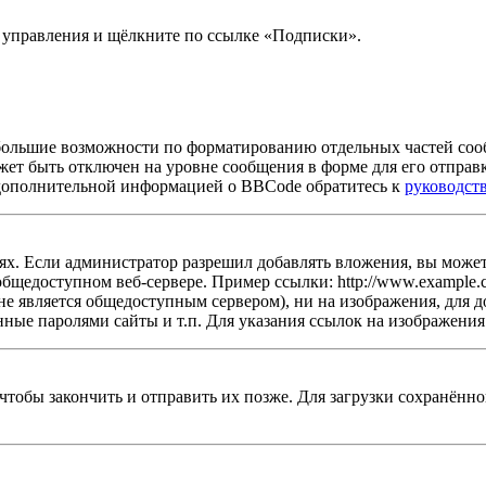
ь управления и щёлкните по ссылке «Подписки».
большие возможности по форматированию отдельных частей со
жет быть отключен на уровне сообщения в форме для его отправ
 За дополнительной информацией о BBCode обратитесь к
руководст
х. Если администратор разрешил добавлять вложения, вы можете
бщедоступном веб-сервере. Пример ссылки: http://www.example.co
не является общедоступным сервером), ни на изображения, для д
ные паролями сайты и т.п. Для указания ссылок на изображения
 чтобы закончить и отправить их позже. Для загрузки сохранён