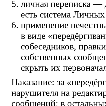
личная переписка — 
есть система Личны
применение нечестны
в виде «передёргива
собеседников, правки
собственных сообщен
скрыть их первонача
Наказание: за «передё
нарушителя на редакти
сообщений; в остальны