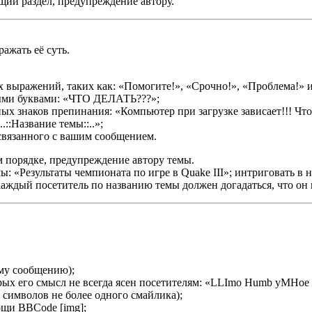
щий раздел, предупреждение автору.
ажать её суть.
 выражений, таких как: «Помогите!», «Срочно!», «Проблема!» и
ными буквами: «ЧТО ДЕЛАТЬ???»;
х знаков препинания: «Компьютер при загрузке зависает!!! Что 
::Название темы::..»;
связанного с вашим сообщением.
 порядке, предупреждение автору темы.
ы: «Результаты чемпионата по игре в Quake III»; интриговать в
аждый посетитель по названию темы должен догадаться, что он 
му сообщению);
ых его смысл не всегда ясен посетителям: «LLImo Humb yMHoe ck
символов не более одного смайлика);
ощи BBCode [img];