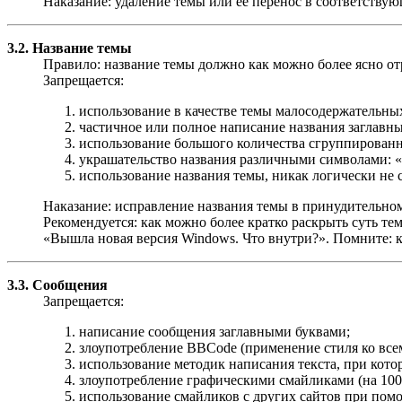
Наказание: удаление темы или её перенос в соответствую
3.2. Название темы
Правило: название темы должно как можно более ясно отр
Запрещается:
использование в качестве темы малосодержательных
частичное или полное написание названия заглав
использование большого количества сгруппированны
украшательство названия различными символами: «..
использование названия темы, никак логически не 
Наказание: исправление названия темы в принудительном
Рекомендуется: как можно более кратко раскрыть суть тем
«Вышла новая версия Windows. Что внутри?». Помните: к
3.3. Сообщения
Запрещается:
написание сообщения заглавными буквами;
злоупотребление BBCode (применение стиля ко все
использование методик написания текста, при котор
злоупотребление графическими смайликами (на 100 
использование смайликов с других сайтов при пом