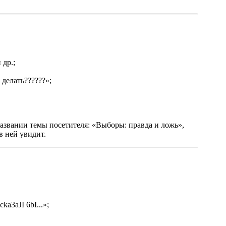
 др.;
делать??????»;
 названии темы посетителя: «Выборы: правда и ложь»,
в ней увидит.
a3aJI 6bI...»;