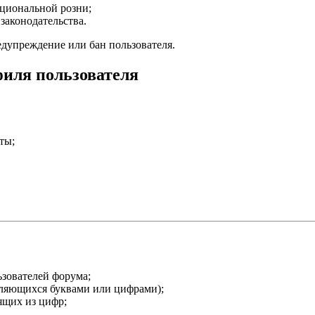
ациональной розни;
аконодательства.
едупреждение или бан пользователя.
филя пользователя
ты;
ьзователей форума;
вляющихся буквами или цифрами);
ящих из цифр;
.