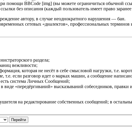
при помощи BBCode [img] (вы можете ограничиться обычной ссы
сылки без описания (каждый пользователь имеет право заранее 
реждение автору, в случае неоднократного нарушения — бан.
овременных сетевых «диалектов», профессиональных терминов и т
нистраторского раздела;
раниц вежливости;
мация, которая не несёт в себе смысловой нагрузки, т.е. корот
 т.е. если разговор идет о марках машин, а сообщение написано 
 есть система Личных Сообщений;
в виде «передёргиваний» высказываний собеседников, правки 
рушителя на редактирование собственных сообщений; в остальн