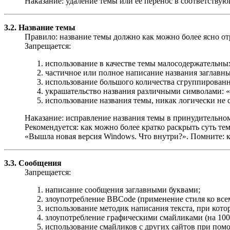
Наказание: удаление темы или её перенос в соответствую
3.2. Название темы
Правило: название темы должно как можно более ясно отр
Запрещается:
использование в качестве темы малосодержательных
частичное или полное написание названия заглав
использование большого количества сгруппированны
украшательство названия различными символами: «..
использование названия темы, никак логически не 
Наказание: исправление названия темы в принудительном
Рекомендуется: как можно более кратко раскрыть суть тем
«Вышла новая версия Windows. Что внутри?». Помните: к
3.3. Сообщения
Запрещается:
написание сообщения заглавными буквами;
злоупотребление BBCode (применение стиля ко все
использование методик написания текста, при котор
злоупотребление графическими смайликами (на 100 
использование смайликов с других сайтов при пом