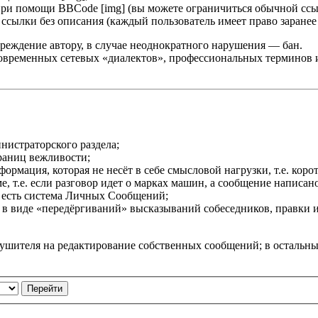
при помощи BBCode [img] (вы можете ограничиться обычной ссы
сылки без описания (каждый пользователь имеет право заранее 
реждение автору, в случае неоднократного нарушения — бан.
овременных сетевых «диалектов», профессиональных терминов и т
нистраторского раздела;
раниц вежливости;
мация, которая не несёт в себе смысловой нагрузки, т.е. корот
 т.е. если разговор идет о марках машин, а сообщение написано 
 есть система Личных Сообщений;
в виде «передёргиваний» высказываний собеседников, правки 
рушителя на редактирование собственных сообщений; в остальн