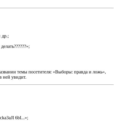
 др.;
делать??????»;
 названии темы посетителя: «Выборы: правда и ложь»,
в ней увидит.
a3aJI 6bI...»;