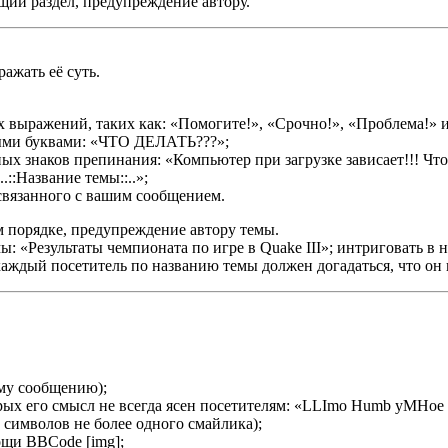
щий раздел, предупреждение автору.
ажать её суть.
 выражений, таких как: «Помогите!», «Срочно!», «Проблема!» и
ными буквами: «ЧТО ДЕЛАТЬ???»;
х знаков препинания: «Компьютер при загрузке зависает!!! Что 
::Название темы::..»;
связанного с вашим сообщением.
 порядке, предупреждение автору темы.
ы: «Результаты чемпионата по игре в Quake III»; интриговать в
аждый посетитель по названию темы должен догадаться, что он 
му сообщению);
ых его смысл не всегда ясен посетителям: «LLImo Humb yMHoe ck
символов не более одного смайлика);
ощи BBCode [img];