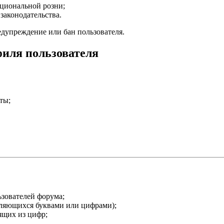
ациональной розни;
аконодательства.
едупреждение или бан пользователя.
филя пользователя
ты;
ьзователей форума;
вляющихся буквами или цифрами);
ящих из цифр;
.