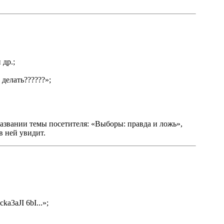
 др.;
делать??????»;
 названии темы посетителя: «Выборы: правда и ложь»,
в ней увидит.
a3aJI 6bI...»;