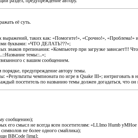
щий раздел, предупреждение автору.
ажать её суть.
 выражений, таких как: «Помогите!», «Срочно!», «Проблема!» и
ными буквами: «ЧТО ДЕЛАТЬ???»;
х знаков препинания: «Компьютер при загрузке зависает!!! Что 
::Название темы::..»;
связанного с вашим сообщением.
 порядке, предупреждение автору темы.
ы: «Результаты чемпионата по игре в Quake III»; интриговать в
аждый посетитель по названию темы должен догадаться, что он 
му сообщению);
ых его смысл не всегда ясен посетителям: «LLImo Humb yMHoe ck
символов не более одного смайлика);
ощи BBCode [img];