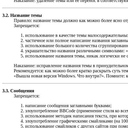
Наказание: удаление темы или её перенос в соответствую
3.2. Название темы
Правило: название темы должно как можно более ясно отр
Запрещается:
использование в качестве темы малосодержательных
частичное или полное написание названия заглав
использование большого количества сгруппированны
украшательство названия различными символами: «..
использование названия темы, никак логически не 
Наказание: исправление названия темы в принудительном
Рекомендуется: как можно более кратко раскрыть суть тем
«Вышла новая версия Windows. Что внутри?». Помните: к
3.3. Сообщения
Запрещается:
написание сообщения заглавными буквами;
злоупотребление BBCode (применение стиля ко все
использование методик написания текста, при котор
злоупотребление графическими смайликами (на 100 
использование смайликов с других сайтов при пом