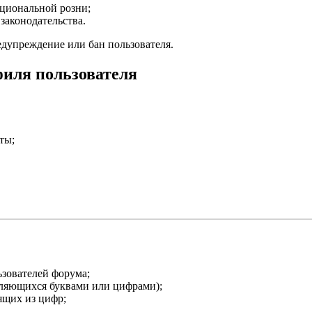
ациональной розни;
аконодательства.
едупреждение или бан пользователя.
филя пользователя
ты;
ьзователей форума;
вляющихся буквами или цифрами);
ящих из цифр;
.