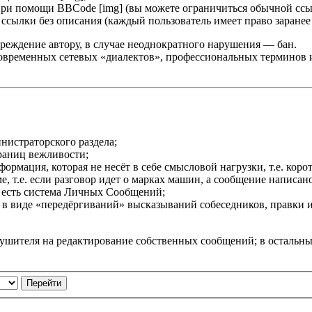
при помощи BBCode [img] (вы можете ограничиться обычной ссы
сылки без описания (каждый пользователь имеет право заранее 
реждение автору, в случае неоднократного нарушения — бан.
овременных сетевых «диалектов», профессиональных терминов и т
нистраторского раздела;
раниц вежливости;
мация, которая не несёт в себе смысловой нагрузки, т.е. корот
 т.е. если разговор идет о марках машин, а сообщение написано 
 есть система Личных Сообщений;
в виде «передёргиваний» высказываний собеседников, правки 
рушителя на редактирование собственных сообщений; в остальн