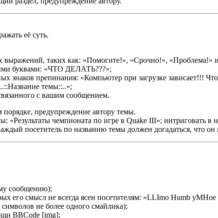
щий раздел, предупреждение автору.
ажать её суть.
 выражений, таких как: «Помогите!», «Срочно!», «Проблема!» и
ными буквами: «ЧТО ДЕЛАТЬ???»;
х знаков препинания: «Компьютер при загрузке зависает!!! Что 
::Название темы::..»;
связанного с вашим сообщением.
 порядке, предупреждение автору темы.
ы: «Результаты чемпионата по игре в Quake III»; интриговать в
аждый посетитель по названию темы должен догадаться, что он 
му сообщению);
ых его смысл не всегда ясен посетителям: «LLImo Humb yMHoe ck
символов не более одного смайлика);
ощи BBCode [img];