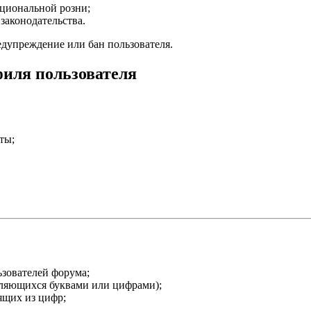
ациональной розни;
аконодательства.
едупреждение или бан пользователя.
филя пользователя
ты;
ьзователей форума;
вляющихся буквами или цифрами);
ящих из цифр;
.