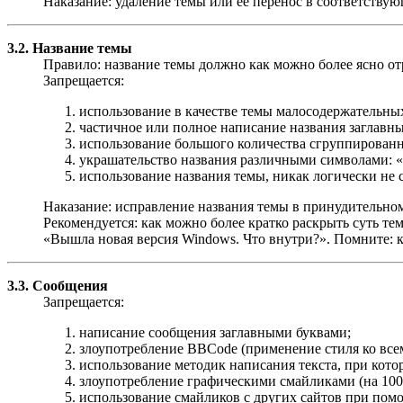
Наказание: удаление темы или её перенос в соответствую
3.2. Название темы
Правило: название темы должно как можно более ясно отр
Запрещается:
использование в качестве темы малосодержательных
частичное или полное написание названия заглав
использование большого количества сгруппированны
украшательство названия различными символами: «..
использование названия темы, никак логически не 
Наказание: исправление названия темы в принудительном
Рекомендуется: как можно более кратко раскрыть суть тем
«Вышла новая версия Windows. Что внутри?». Помните: к
3.3. Сообщения
Запрещается:
написание сообщения заглавными буквами;
злоупотребление BBCode (применение стиля ко все
использование методик написания текста, при котор
злоупотребление графическими смайликами (на 100 
использование смайликов с других сайтов при пом