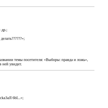
 др.;
делать??????»;
 названии темы посетителя: «Выборы: правда и ложь»,
в ней увидит.
a3aJI 6bI...»;