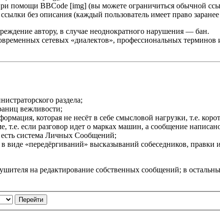
при помощи BBCode [img] (вы можете ограничиться обычной ссы
сылки без описания (каждый пользователь имеет право заранее 
реждение автору, в случае неоднократного нарушения — бан.
овременных сетевых «диалектов», профессиональных терминов и т
нистраторского раздела;
раниц вежливости;
мация, которая не несёт в себе смысловой нагрузки, т.е. корот
 т.е. если разговор идет о марках машин, а сообщение написано 
 есть система Личных Сообщений;
в виде «передёргиваний» высказываний собеседников, правки 
рушителя на редактирование собственных сообщений; в остальн