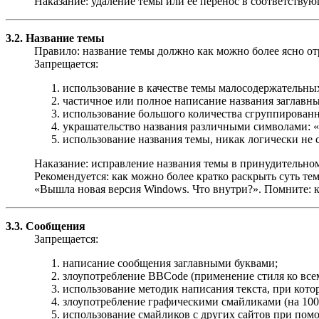
Наказание: удаление темы или её перенос в соответствую
3.2. Название темы
Правило: название темы должно как можно более ясно отр
Запрещается:
использование в качестве темы малосодержательных
частичное или полное написание названия заглав
использование большого количества сгруппированны
украшательство названия различными символами: «..
использование названия темы, никак логически не 
Наказание: исправление названия темы в принудительном
Рекомендуется: как можно более кратко раскрыть суть тем
«Вышла новая версия Windows. Что внутри?». Помните: к
3.3. Сообщения
Запрещается:
написание сообщения заглавными буквами;
злоупотребление BBCode (применение стиля ко все
использование методик написания текста, при котор
злоупотребление графическими смайликами (на 100 
использование смайликов с других сайтов при пом