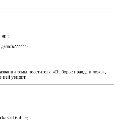
 др.;
делать??????»;
 названии темы посетителя: «Выборы: правда и ложь»,
в ней увидит.
a3aJI 6bI...»;