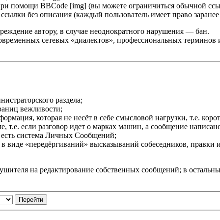
при помощи BBCode [img] (вы можете ограничиться обычной ссы
сылки без описания (каждый пользователь имеет право заранее 
реждение автору, в случае неоднократного нарушения — бан.
овременных сетевых «диалектов», профессиональных терминов и т
нистраторского раздела;
раниц вежливости;
мация, которая не несёт в себе смысловой нагрузки, т.е. корот
 т.е. если разговор идет о марках машин, а сообщение написано 
 есть система Личных Сообщений;
в виде «передёргиваний» высказываний собеседников, правки 
рушителя на редактирование собственных сообщений; в остальн