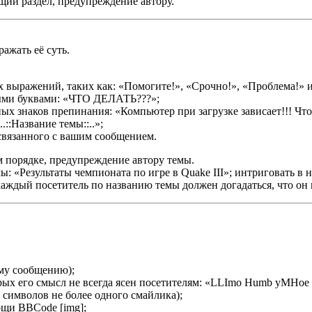
щий раздел, предупреждение автору.
ажать её суть.
 выражений, таких как: «Помогите!», «Срочно!», «Проблема!» и
ными буквами: «ЧТО ДЕЛАТЬ???»;
х знаков препинания: «Компьютер при загрузке зависает!!! Что 
::Название темы::..»;
связанного с вашим сообщением.
 порядке, предупреждение автору темы.
ы: «Результаты чемпионата по игре в Quake III»; интриговать в
аждый посетитель по названию темы должен догадаться, что он 
му сообщению);
ых его смысл не всегда ясен посетителям: «LLImo Humb yMHoe ck
символов не более одного смайлика);
ощи BBCode [img];