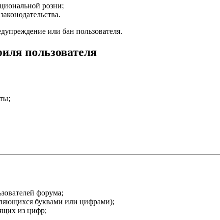
ациональной розни;
аконодательства.
едупреждение или бан пользователя.
филя пользователя
ты;
ьзователей форума;
вляющихся буквами или цифрами);
ящих из цифр;
.