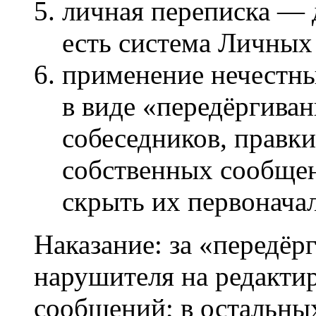
личная переписка — 
есть система Личны
применение нечестны
в виде «передёргива
собеседников, правки
собственных сообщен
скрыть их первонача
Наказание: за «передё
нарушителя на редакти
сообщений; в остальны