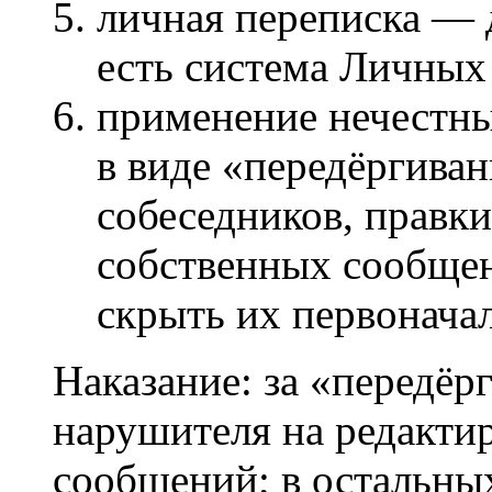
личная переписка — 
есть система Личны
применение нечестны
в виде «передёргива
собеседников, правки
собственных сообщен
скрыть их первонача
Наказание: за «передё
нарушителя на редакти
сообщений; в остальны