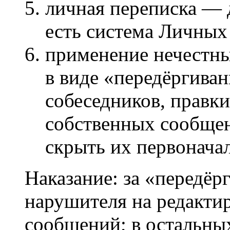
личная переписка — 
есть система Личны
применение нечестны
в виде «передёргива
собеседников, правки
собственных сообщен
скрыть их первонача
Наказание: за «передё
нарушителя на редакти
сообщений; в остальны