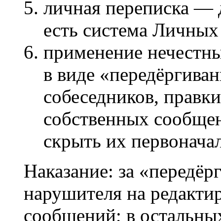
личная переписка — 
есть система Личны
применение нечестны
в виде «передёргива
собеседников, правки
собственных сообщен
скрыть их первонача
Наказание: за «передё
нарушителя на редакти
сообщений; в остальны