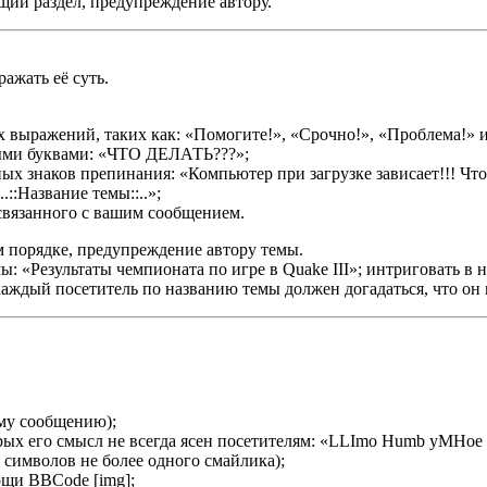
щий раздел, предупреждение автору.
ажать её суть.
 выражений, таких как: «Помогите!», «Срочно!», «Проблема!» и
ными буквами: «ЧТО ДЕЛАТЬ???»;
х знаков препинания: «Компьютер при загрузке зависает!!! Что 
::Название темы::..»;
связанного с вашим сообщением.
 порядке, предупреждение автору темы.
ы: «Результаты чемпионата по игре в Quake III»; интриговать в
аждый посетитель по названию темы должен догадаться, что он 
му сообщению);
ых его смысл не всегда ясен посетителям: «LLImo Humb yMHoe ck
символов не более одного смайлика);
ощи BBCode [img];