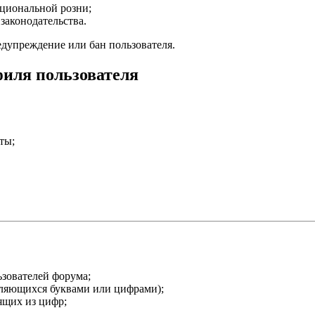
ациональной розни;
аконодательства.
едупреждение или бан пользователя.
филя пользователя
ты;
ьзователей форума;
вляющихся буквами или цифрами);
ящих из цифр;
.