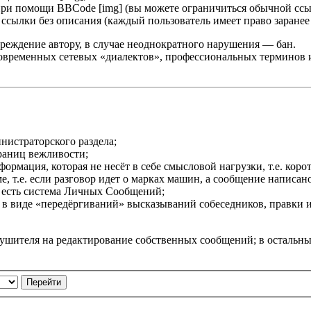
при помощи BBCode [img] (вы можете ограничиться обычной ссы
сылки без описания (каждый пользователь имеет право заранее 
реждение автору, в случае неоднократного нарушения — бан.
овременных сетевых «диалектов», профессиональных терминов и т
нистраторского раздела;
раниц вежливости;
мация, которая не несёт в себе смысловой нагрузки, т.е. корот
 т.е. если разговор идет о марках машин, а сообщение написано 
 есть система Личных Сообщений;
в виде «передёргиваний» высказываний собеседников, правки 
рушителя на редактирование собственных сообщений; в остальн