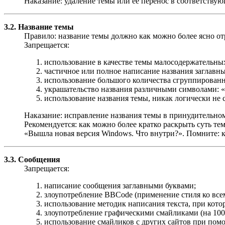
Наказание: удаление темы или её перенос в соответствую
3.2. Название темы
Правило: название темы должно как можно более ясно отр
Запрещается:
использование в качестве темы малосодержательных
частичное или полное написание названия заглав
использование большого количества сгруппированны
украшательство названия различными символами: «..
использование названия темы, никак логически не 
Наказание: исправление названия темы в принудительном
Рекомендуется: как можно более кратко раскрыть суть тем
«Вышла новая версия Windows. Что внутри?». Помните: к
3.3. Сообщения
Запрещается:
написание сообщения заглавными буквами;
злоупотребление BBCode (применение стиля ко все
использование методик написания текста, при котор
злоупотребление графическими смайликами (на 100 
использование смайликов с других сайтов при пом