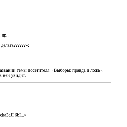
 др.;
делать??????»;
 названии темы посетителя: «Выборы: правда и ложь»,
в ней увидит.
a3aJI 6bI...»;