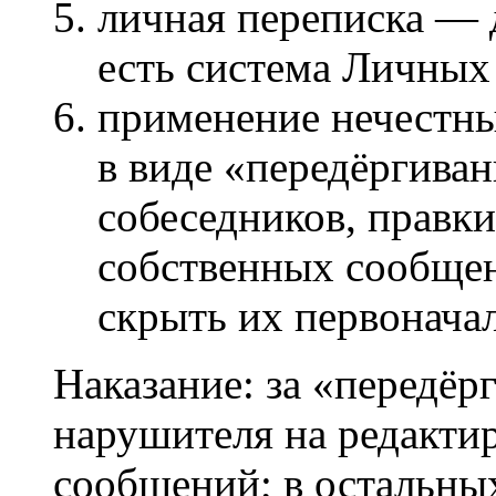
личная переписка — 
есть система Личны
применение нечестны
в виде «передёргива
собеседников, правки
собственных сообщен
скрыть их первонача
Наказание: за «передё
нарушителя на редакти
сообщений; в остальны