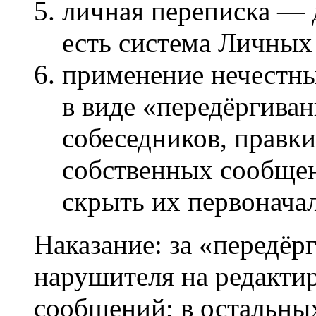
личная переписка — 
есть система Личны
применение нечестны
в виде «передёргива
собеседников, правки
собственных сообщен
скрыть их первонача
Наказание: за «передё
нарушителя на редакти
сообщений; в остальны