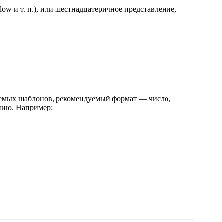
ellow и т. п.), или шестнадцатеричное представление,
зуемых шаблонов, рекомендуемый формат — число,
анию. Например: