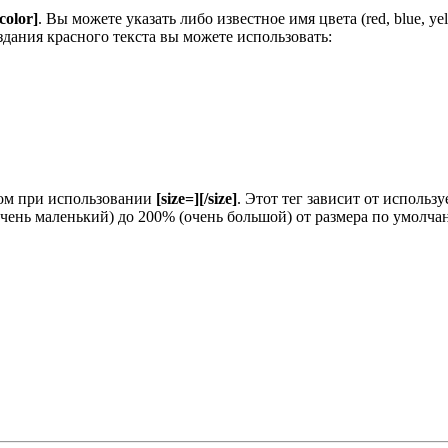
/color]
. Вы можете указать либо известное имя цвета (red, blue, y
здания красного текста вы можете использовать:
зом при использовании
[size=][/size]
. Этот тег зависит от исполь
очень маленький) до 200% (очень большой) от размера по умолч