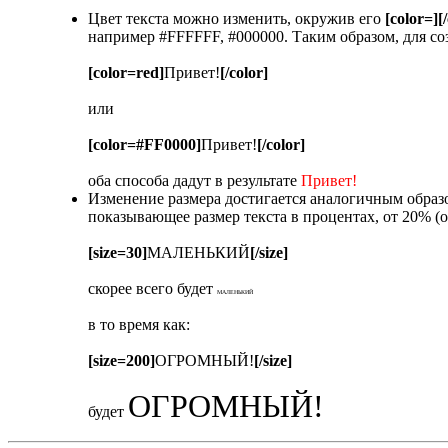
Цвет текста можно изменить, окружив его
[color=][
например #FFFFFF, #000000. Таким образом, для со
[color=red]
Привет!
[/color]
или
[color=#FF0000]
Привет!
[/color]
оба способа дадут в результате
Привет!
Изменение размера достигается аналогичным обра
показывающее размер текста в процентах, от 20% (
[size=30]
МАЛЕНЬКИЙ
[/size]
скорее всего будет
МАЛЕНЬКИЙ
в то время как:
[size=200]
ОГРОМНЫЙ!
[/size]
ОГРОМНЫЙ!
будет