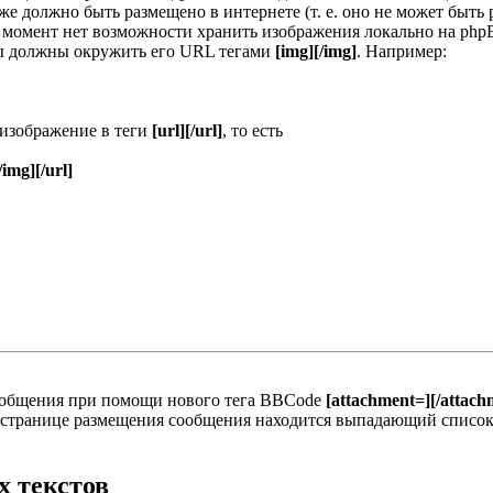
е должно быть размещено в интернете (т. е. оно не может быть
й момент нет возможности хранить изображения локально на phpB
ы должны окружить его URL тегами
[img][/img]
. Например:
 изображение в теги
[url][/url]
, то есть
/img][/url]
ообщения при помощи нового тега BBCode
[attachment=][/attach
а странице размещения сообщения находится выпадающий список
 текстов