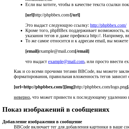
Если вы хотите, чтобы в качестве текста ссылки п
[url]
http://phpbbex.com/
[/url]
Это выдаст следующую ссылку:
http://phpbbex.com/
Кроме того, phpBBex поддерживает возможность, 
указания тегов и даже префикса http://. Например
То же самое относится и к адресам email, вы можете
[email]
example@mail.com
[/email]
что выдаст
example@mail.com
, или просто ввести e
Как и со всеми прочими тегами BBCode, вы можете закл
форматирования, правильная вложенность тегов зависит о
[url=http://phpbbex.com/][img]
http://phpbbex.com/logo.png
[
неверно
, что может привести к последующему удалению в
Показ изображений в сообщениях
Добавление изображения в сообщение
BBCode включает тег для добавления картинки в ваше со