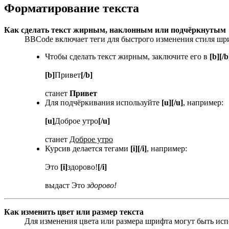
Форматирование текста
Как сделать текст жирным, наклонным или подчёркнутым
BBCode включает теги для быстрого изменения стиля шр
Чтобы сделать текст жирным, заключите его в
[b][/b
[b]
Привет
[/b]
станет
Привет
Для подчёркивания используйте
[u][/u]
, например:
[u]
Доброе утро
[/u]
станет
Доброе утро
Курсив делается тегами
[i][/i]
, например:
Это
[i]
здорово!
[/i]
выдаст Это
здорово!
Как изменить цвет или размер текста
Для изменения цвета или размера шрифта могут быть испо