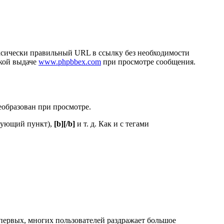
аксически правильный URL в ссылку без необходимости
ской выдаче
www.phpbbex.com
при просмотре сообщения.
еобразован при просмотре.
дующий пункт),
[b][/b]
и т. д. Как и с тегами
первых, многих пользователей раздражает большое