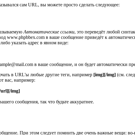
оказывался сам URL, вы можете просто сделать следующее:
называемую
Автоматические ссылки
, это переведёт любой синт
, ввод www.phpbbex.com в ваше сообщение приведёт к автоматиче
 либо указать адрес в явном виде:
xample@mail.com в ваше сообщение, и он будет автоматически пр
ючать в URL'ы любые другие теги, например
[img][/img]
(см. сле
т вас, например:
/url][/img]
ашего сообщения, так что будьте аккуратнее.
общение. При этом следует помнить две очень важные вещи: во-