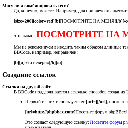
Могу ли я комбинировать теги?
Да, конечно, можете. Например, для привлечения чьего-т
[size=200][color=red][b]
ПОСМОТРИТЕ НА МЕНЯ!
[/b][/c
ПОСМОТРИТЕ НА 
что выдаст
Мы не рекомендуем выводить таким образом длинные текс
BBCode, например, неправилен:
[b][u]
Это неверно
[/b][/u]
Создание ссылок
Ссылки на другой сайт
В BBCode поддерживается несколько способов создания 
Первый из них использует тег
[url=][/url]
, после з
[url=http://phpbbex.com/]
Посетите форум phpBBex!
Это создаст следующую ссылку:
Посетите форум p
пользователя.