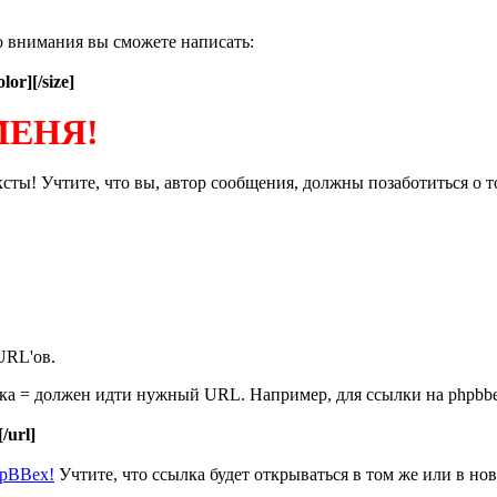
о внимания вы сможете написать:
olor][/size]
МЕНЯ!
ты! Учтите, что вы, автор сообщения, должны позаботиться о т
URL'ов.
нака = должен идти нужный URL. Например, для ссылки на phpbb
[/url]
hpBBex!
Учтите, что ссылка будет открываться в том же или в нов