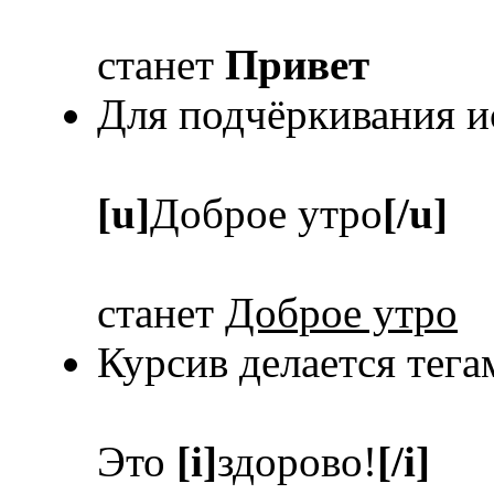
станет
Привет
Для подчёркивания и
[u]
Доброе утро
[/u]
станет
Доброе утро
Курсив делается тег
Это
[i]
здорово!
[/i]