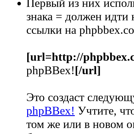
Первый из них испол
знака = должен идти
ссылки на phpbbex.c
[url=http://phpbbex.
phpBBex!
[/url]
Это создаст следую
phpBBex!
Учтите, что
том же или в новом о