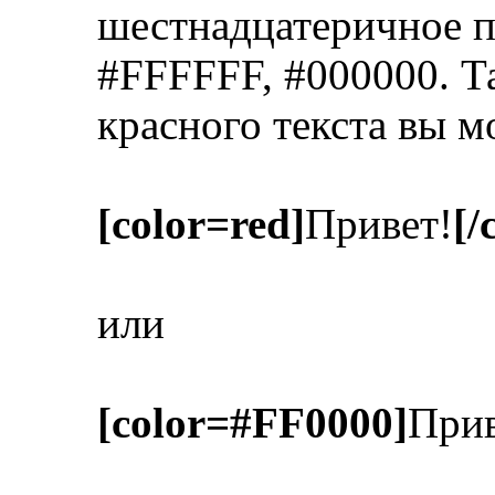
шестнадцатеричное п
#FFFFFF, #000000. Т
красного текста вы м
[color=red]
Привет!
[/
или
[color=#FF0000]
Прив