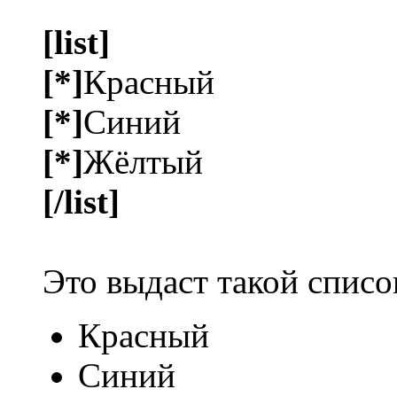
[list]
[*]
Красный
[*]
Синий
[*]
Жёлтый
[/list]
Это выдаст такой списо
Красный
Синий