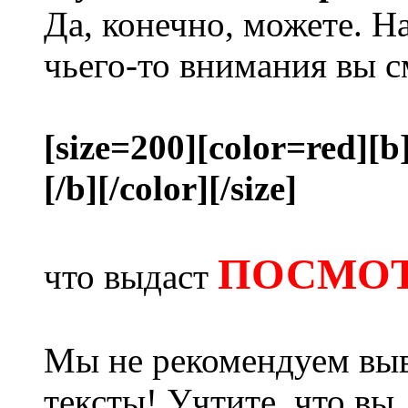
Да, конечно, можете. Н
чьего-то внимания вы с
[size=200][color=red][b
[/b][/color][/size]
ПОСМОТ
что выдаст
Мы не рекомендуем выв
тексты! Учтите, что вы