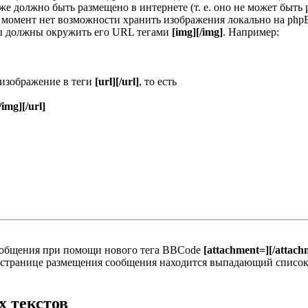
е должно быть размещено в интернете (т. е. оно не может быть
й момент нет возможности хранить изображения локально на phpB
ы должны окружить его URL тегами
[img][/img]
. Например:
 изображение в теги
[url][/url]
, то есть
/img][/url]
ообщения при помощи нового тега BBCode
[attachment=][/attach
а странице размещения сообщения находится выпадающий список
 текстов