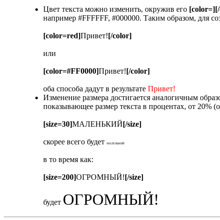
Цвет текста можно изменить, окружив его
[color=][
например #FFFFFF, #000000. Таким образом, для со
[color=red]
Привет!
[/color]
или
[color=#FF0000]
Привет!
[/color]
оба способа дадут в результате
Привет!
Изменение размера достигается аналогичным обра
показывающее размер текста в процентах, от 20% (
[size=30]
МАЛЕНЬКИЙ
[/size]
скорее всего будет
МАЛЕНЬКИЙ
в то время как:
[size=200]
ОГРОМНЫЙ!
[/size]
ОГРОМНЫЙ!
будет