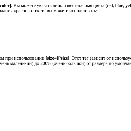
/color]
. Вы можете указать либо известное имя цвета (red, blue, y
здания красного текста вы можете использовать:
зом при использовании
[size=][/size]
. Этот тег зависит от исполь
очень маленький) до 200% (очень большой) от размера по умолч