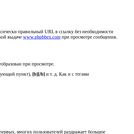
аксически правильный URL в ссылку без необходимости
ской выдаче
www.phpbbex.com
при просмотре сообщения.
еобразован при просмотре.
дующий пункт),
[b][/b]
и т. д. Как и с тегами
первых, многих пользователей раздражает большое