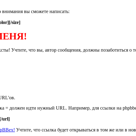
о внимания вы сможете написать:
olor][/size]
МЕНЯ!
ты! Учтите, что вы, автор сообщения, должны позаботиться о т
URL'ов.
нака = должен идти нужный URL. Например, для ссылки на phpbb
[/url]
hpBBex!
Учтите, что ссылка будет открываться в том же или в нов