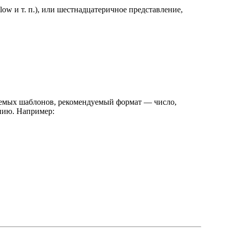
ellow и т. п.), или шестнадцатеричное представление,
зуемых шаблонов, рекомендуемый формат — число,
анию. Например: