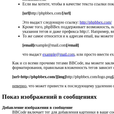
Если вы хотите, чтобы в качестве текста ссылки п
[url]
http://phpbbex.com/
[/url]
Это выдаст следующую ссылку:
http://phpbbex.com/
Кроме того, phpBBex поддерживает возможность, 
указания тегов и даже префикса http://. Например
То же самое относится и к адресам email, вы можете
[email]
example@mail.com
[/email]
что выдаст
example@mail.com
, или просто ввести e
Как и со всеми прочими тегами BBCode, вы можете закл
форматирования, правильная вложенность тегов зависит о
[url=http://phpbbex.com/][img]
http://phpbbex.com/logo.png
[
неверно
, что может привести к последующему удалению в
Показ изображений в сообщениях
Добавление изображения в сообщение
BBCode включает тег для добавления картинки в ваше со