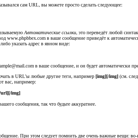
оказывался сам URL, вы можете просто сделать следующее:
называемую
Автоматические ссылки
, это переведёт любой синт
, ввод www.phpbbex.com в ваше сообщение приведёт к автоматиче
 либо указать адрес в явном виде:
xample@mail.com в ваше сообщение, и он будет автоматически пр
ючать в URL'ы любые другие теги, например
[img][/img]
(см. сле
т вас, например:
/url][/img]
ашего сообщения, так что будьте аккуратнее.
общение. При этом следует помнить две очень важные вещи: во-