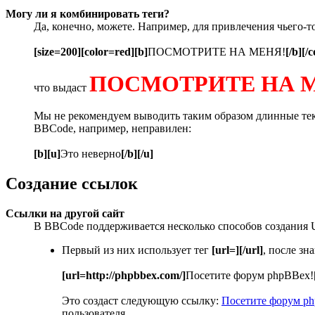
Могу ли я комбинировать теги?
Да, конечно, можете. Например, для привлечения чьего-т
[size=200][color=red][b]
ПОСМОТРИТЕ НА МЕНЯ!
[/b][/c
ПОСМОТРИТЕ НА 
что выдаст
Мы не рекомендуем выводить таким образом длинные текс
BBCode, например, неправилен:
[b][u]
Это неверно
[/b][/u]
Создание ссылок
Ссылки на другой сайт
В BBCode поддерживается несколько способов создания 
Первый из них использует тег
[url=][/url]
, после з
[url=http://phpbbex.com/]
Посетите форум phpBBex!
Это создаст следующую ссылку:
Посетите форум p
пользователя.