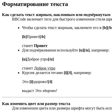
Форматирование текста
Как сделать текст жирным, наклонным или подчёркнутым
BBCode включает теги для быстрого изменения стиля шр
Чтобы сделать текст жирным, заключите его в
[b][/b
[b]
Привет
[/b]
станет
Привет
Для подчёркивания используйте
[u][/u]
, например:
[u]
Доброе утро
[/u]
станет
Доброе утро
Курсив делается тегами
[i][/i]
, например:
Это
[i]
здорово!
[/i]
выдаст Это
здорово!
Как изменить цвет или размер текста
Для изменения цвета или размера шрифта могут быть испо