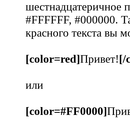
шестнадцатеричное п
#FFFFFF, #000000. Т
красного текста вы м
[color=red]
Привет!
[/
или
[color=#FF0000]
Прив