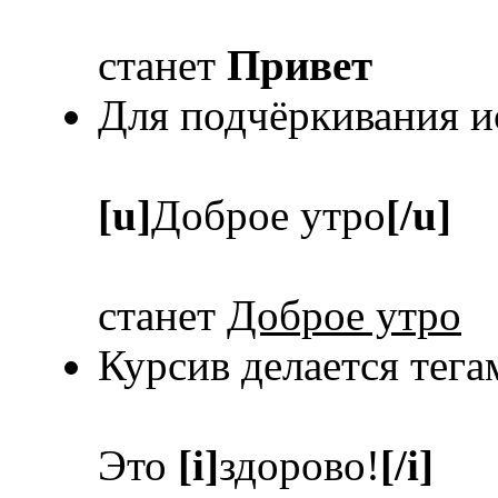
станет
Привет
Для подчёркивания и
[u]
Доброе утро
[/u]
станет
Доброе утро
Курсив делается тег
Это
[i]
здорово!
[/i]