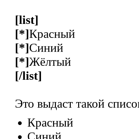
[list]
[*]
Красный
[*]
Синий
[*]
Жёлтый
[/list]
Это выдаст такой списо
Красный
Синий