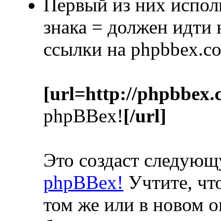
Первый из них испол
знака = должен идти
ссылки на phpbbex.c
[url=http://phpbbex.
phpBBex!
[/url]
Это создаст следую
phpBBex!
Учтите, что
том же или в новом о