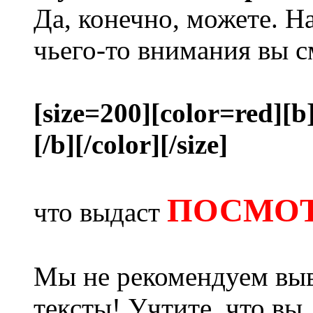
Да, конечно, можете. Н
чьего-то внимания вы с
[size=200][color=red][b
[/b][/color][/size]
ПОСМОТ
что выдаст
Мы не рекомендуем выв
тексты! Учтите, что вы