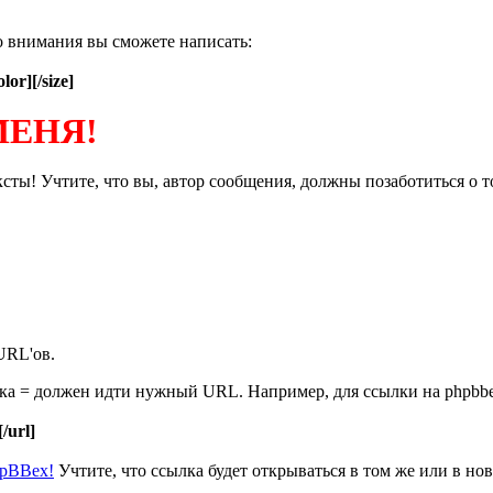
о внимания вы сможете написать:
olor][/size]
МЕНЯ!
ты! Учтите, что вы, автор сообщения, должны позаботиться о т
URL'ов.
нака = должен идти нужный URL. Например, для ссылки на phpbb
[/url]
hpBBex!
Учтите, что ссылка будет открываться в том же или в нов