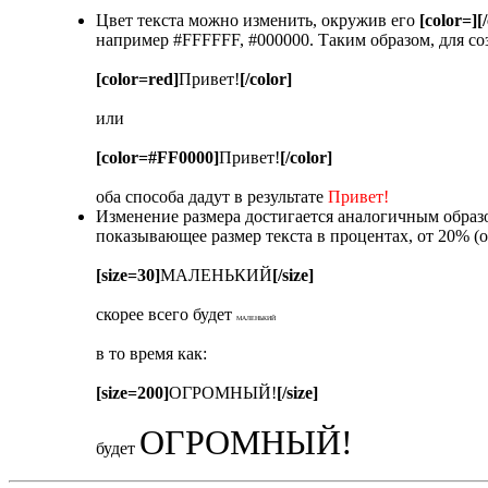
Цвет текста можно изменить, окружив его
[color=][
например #FFFFFF, #000000. Таким образом, для со
[color=red]
Привет!
[/color]
или
[color=#FF0000]
Привет!
[/color]
оба способа дадут в результате
Привет!
Изменение размера достигается аналогичным обра
показывающее размер текста в процентах, от 20% (
[size=30]
МАЛЕНЬКИЙ
[/size]
скорее всего будет
МАЛЕНЬКИЙ
в то время как:
[size=200]
ОГРОМНЫЙ!
[/size]
ОГРОМНЫЙ!
будет