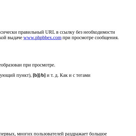
аксически правильный URL в ссылку без необходимости
ской выдаче
www.phpbbex.com
при просмотре сообщения.
еобразован при просмотре.
дующий пункт),
[b][/b]
и т. д. Как и с тегами
первых, многих пользователей раздражает большое