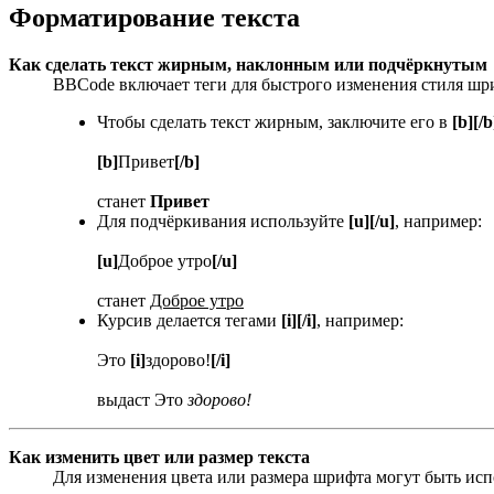
Форматирование текста
Как сделать текст жирным, наклонным или подчёркнутым
BBCode включает теги для быстрого изменения стиля шр
Чтобы сделать текст жирным, заключите его в
[b][/b
[b]
Привет
[/b]
станет
Привет
Для подчёркивания используйте
[u][/u]
, например:
[u]
Доброе утро
[/u]
станет
Доброе утро
Курсив делается тегами
[i][/i]
, например:
Это
[i]
здорово!
[/i]
выдаст Это
здорово!
Как изменить цвет или размер текста
Для изменения цвета или размера шрифта могут быть испо