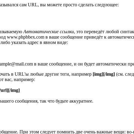
оказывался сам URL, вы можете просто сделать следующее:
называемую
Автоматические ссылки
, это переведёт любой синт
, ввод www.phpbbex.com в ваше сообщение приведёт к автоматиче
 либо указать адрес в явном виде:
xample@mail.com в ваше сообщение, и он будет автоматически пр
ючать в URL'ы любые другие теги, например
[img][/img]
(см. сле
т вас, например:
/url][/img]
ашего сообщения, так что будьте аккуратнее.
общение. При этом следует помнить две очень важные вещи: во-