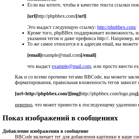
Если вы хотите, чтобы в качестве текста ссылки п
[url]
http://phpbbex.com/
[/url]
Это выдаст следующую ссылку:
http://phpbbex.com/
Кроме того, phpBBex поддерживает возможность, 
указания тегов и даже префикса http://. Например
То же самое относится и к адресам email, вы можете
[email]
example@mail.com
[/email]
что выдаст
example@mail.com
, или просто ввести e
Как и со всеми прочими тегами BBCode, вы можете закл
форматирования, правильная вложенность тегов зависит о
[url=http://phpbbex.com/][img]
http://phpbbex.com/logo.png
[
неверно
, что может привести к последующему удалению в
Показ изображений в сообщениях
Добавление изображения в сообщение
BBCode включает тег для добавления картинки в ваше со