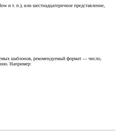
ellow и т. п.), или шестнадцатеричное представление,
зуемых шаблонов, рекомендуемый формат — число,
анию. Например: