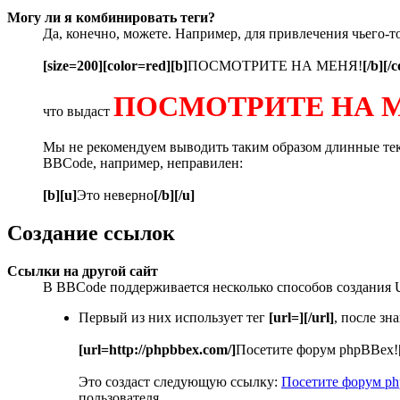
Могу ли я комбинировать теги?
Да, конечно, можете. Например, для привлечения чьего-т
[size=200][color=red][b]
ПОСМОТРИТЕ НА МЕНЯ!
[/b][/c
ПОСМОТРИТЕ НА 
что выдаст
Мы не рекомендуем выводить таким образом длинные текс
BBCode, например, неправилен:
[b][u]
Это неверно
[/b][/u]
Создание ссылок
Ссылки на другой сайт
В BBCode поддерживается несколько способов создания 
Первый из них использует тег
[url=][/url]
, после з
[url=http://phpbbex.com/]
Посетите форум phpBBex!
Это создаст следующую ссылку:
Посетите форум p
пользователя.