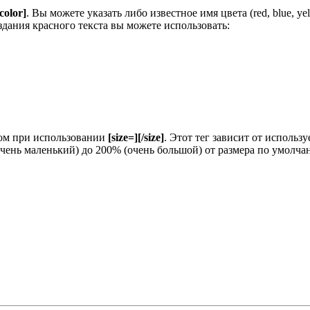
/color]
. Вы можете указать либо известное имя цвета (red, blue, y
здания красного текста вы можете использовать:
зом при использовании
[size=][/size]
. Этот тег зависит от исполь
очень маленький) до 200% (очень большой) от размера по умолч