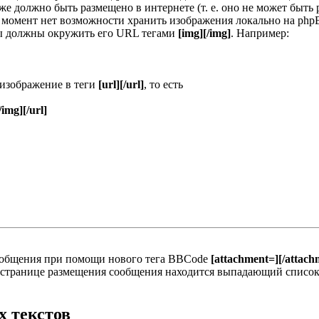
е должно быть размещено в интернете (т. е. оно не может быть
й момент нет возможности хранить изображения локально на phpB
ы должны окружить его URL тегами
[img][/img]
. Например:
 изображение в теги
[url][/url]
, то есть
/img][/url]
ообщения при помощи нового тега BBCode
[attachment=][/attach
а странице размещения сообщения находится выпадающий список
 текстов