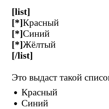
[list]
[*]
Красный
[*]
Синий
[*]
Жёлтый
[/list]
Это выдаст такой списо
Красный
Синий