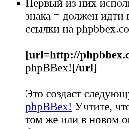
Первый из них испол
знака = должен идти
ссылки на phpbbex.c
[url=http://phpbbex.
phpBBex!
[/url]
Это создаст следую
phpBBex!
Учтите, что
том же или в новом о