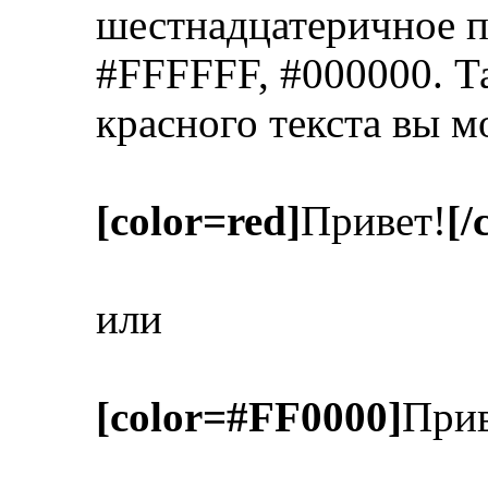
шестнадцатеричное п
#FFFFFF, #000000. Т
красного текста вы м
[color=red]
Привет!
[/
или
[color=#FF0000]
Прив