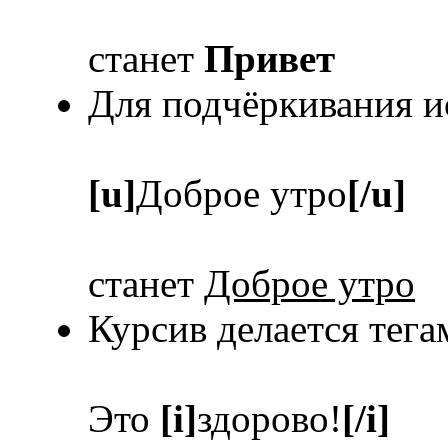
станет
Привет
Для подчёркивания и
[u]
Доброе утро
[/u]
станет
Доброе утро
Курсив делается тег
Это
[i]
здорово!
[/i]