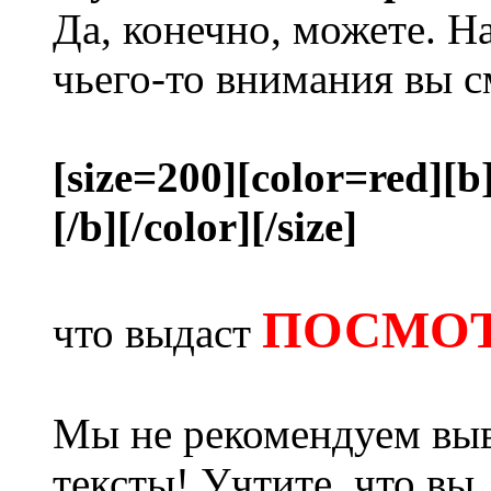
Да, конечно, можете. Н
чьего-то внимания вы с
[size=200][color=red][b
[/b][/color][/size]
ПОСМОТ
что выдаст
Мы не рекомендуем выв
тексты! Учтите, что вы