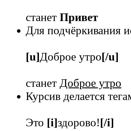
станет
Привет
Для подчёркивания и
[u]
Доброе утро
[/u]
станет
Доброе утро
Курсив делается тег
Это
[i]
здорово!
[/i]