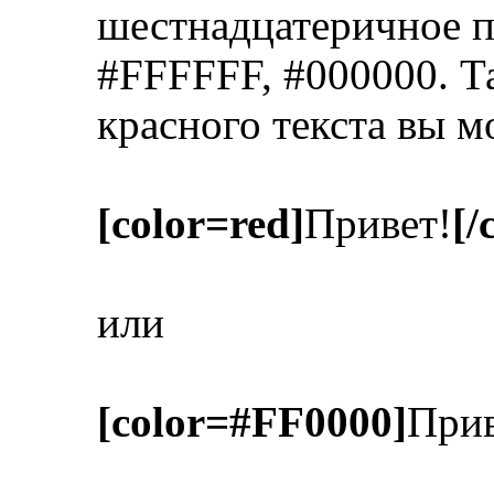
шестнадцатеричное п
#FFFFFF, #000000. Т
красного текста вы м
[color=red]
Привет!
[/
или
[color=#FF0000]
Прив