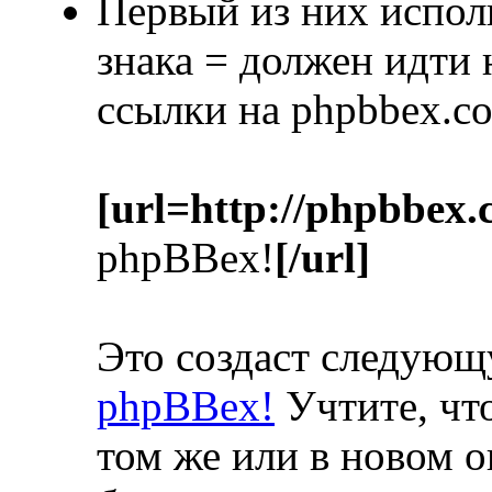
Первый из них испол
знака = должен идти
ссылки на phpbbex.c
[url=http://phpbbex.
phpBBex!
[/url]
Это создаст следую
phpBBex!
Учтите, что
том же или в новом о