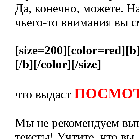
Да, конечно, можете. Н
чьего-то внимания вы с
[size=200][color=red][b
[/b][/color][/size]
ПОСМОТ
что выдаст
Мы не рекомендуем выв
тексты! Учтите, что вы