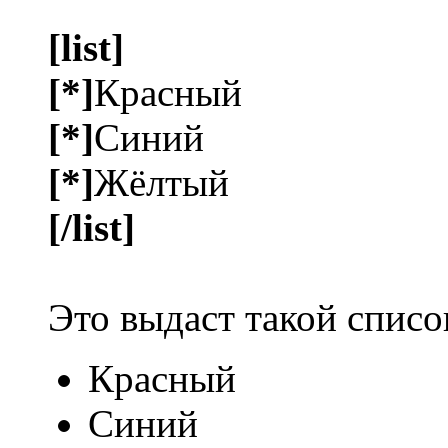
[list]
[*]
Красный
[*]
Синий
[*]
Жёлтый
[/list]
Это выдаст такой списо
Красный
Синий