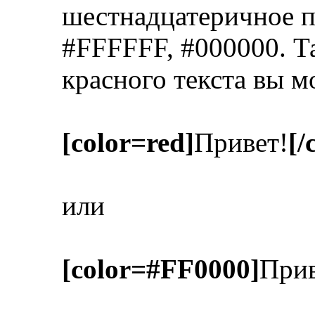
шестнадцатеричное п
#FFFFFF, #000000. Т
красного текста вы м
[color=red]
Привет!
[/
или
[color=#FF0000]
Прив