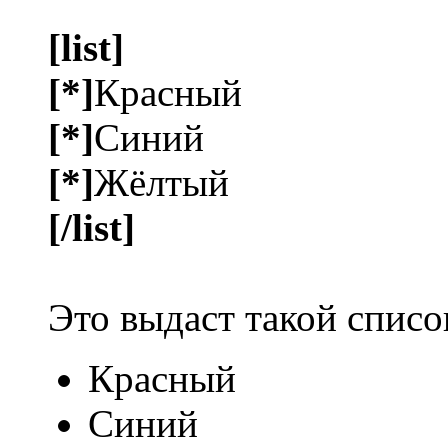
[list]
[*]
Красный
[*]
Синий
[*]
Жёлтый
[/list]
Это выдаст такой списо
Красный
Синий