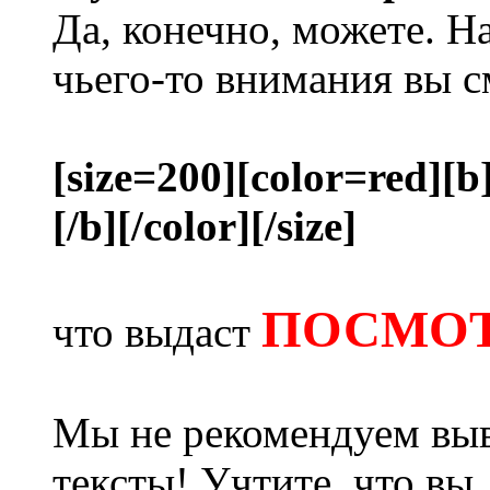
Да, конечно, можете. Н
чьего-то внимания вы с
[size=200][color=red][b
[/b][/color][/size]
ПОСМОТ
что выдаст
Мы не рекомендуем выв
тексты! Учтите, что вы