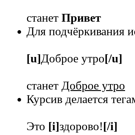
станет
Привет
Для подчёркивания и
[u]
Доброе утро
[/u]
станет
Доброе утро
Курсив делается тег
Это
[i]
здорово!
[/i]