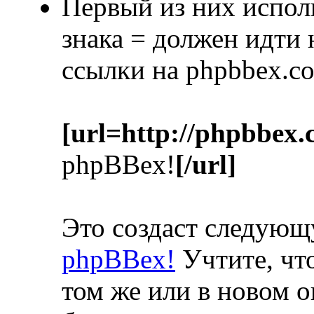
Первый из них испол
знака = должен идти
ссылки на phpbbex.c
[url=http://phpbbex.
phpBBex!
[/url]
Это создаст следую
phpBBex!
Учтите, что
том же или в новом о