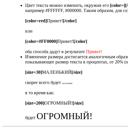
Цвет текста можно изменить, окружив его
[color=][
например #FFFFFF, #000000. Таким образом, для со
[color=red]
Привет!
[/color]
или
[color=#FF0000]
Привет!
[/color]
оба способа дадут в результате
Привет!
Изменение размера достигается аналогичным обра
показывающее размер текста в процентах, от 20% (
[size=30]
МАЛЕНЬКИЙ
[/size]
скорее всего будет
МАЛЕНЬКИЙ
в то время как:
[size=200]
ОГРОМНЫЙ!
[/size]
ОГРОМНЫЙ!
будет