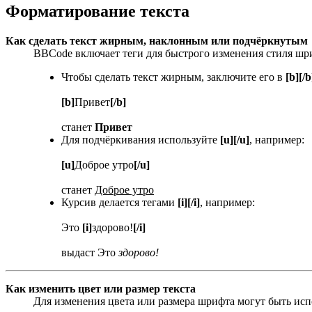
Форматирование текста
Как сделать текст жирным, наклонным или подчёркнутым
BBCode включает теги для быстрого изменения стиля шр
Чтобы сделать текст жирным, заключите его в
[b][/b
[b]
Привет
[/b]
станет
Привет
Для подчёркивания используйте
[u][/u]
, например:
[u]
Доброе утро
[/u]
станет
Доброе утро
Курсив делается тегами
[i][/i]
, например:
Это
[i]
здорово!
[/i]
выдаст Это
здорово!
Как изменить цвет или размер текста
Для изменения цвета или размера шрифта могут быть испо