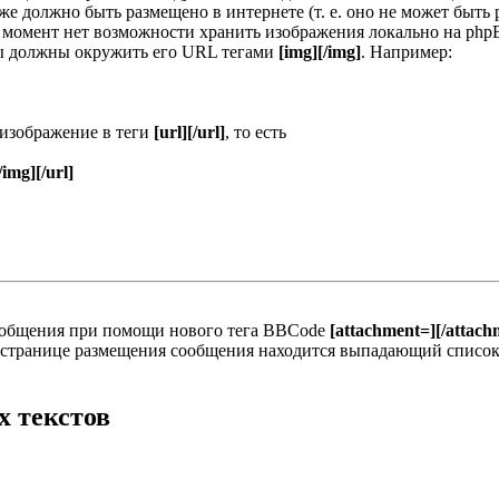
е должно быть размещено в интернете (т. е. оно не может быть
й момент нет возможности хранить изображения локально на phpB
ы должны окружить его URL тегами
[img][/img]
. Например:
 изображение в теги
[url][/url]
, то есть
/img][/url]
ообщения при помощи нового тега BBCode
[attachment=][/attach
а странице размещения сообщения находится выпадающий список
 текстов