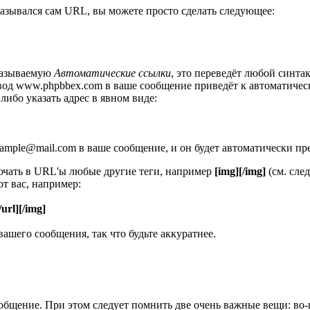
оказывался сам URL, вы можете просто сделать следующее:
называемую
Автоматические ссылки
, это переведёт любой синт
, ввод www.phpbbex.com в ваше сообщение приведёт к автоматиче
 либо указать адрес в явном виде:
xample@mail.com в ваше сообщение, и он будет автоматически пр
ючать в URL'ы любые другие теги, например
[img][/img]
(см. сле
т вас, например:
/url][/img]
ашего сообщения, так что будьте аккуратнее.
общение. При этом следует помнить две очень важные вещи: во-