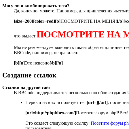
Могу ли я комбинировать теги?
Да, конечно, можете. Например, для привлечения чьего-т
[size=200][color=red][b]
ПОСМОТРИТЕ НА МЕНЯ!
[/b][/c
ПОСМОТРИТЕ НА 
что выдаст
Мы не рекомендуем выводить таким образом длинные текс
BBCode, например, неправилен:
[b][u]
Это неверно
[/b][/u]
Создание ссылок
Ссылки на другой сайт
В BBCode поддерживается несколько способов создания 
Первый из них использует тег
[url=][/url]
, после з
[url=http://phpbbex.com/]
Посетите форум phpBBex!
Это создаст следующую ссылку:
Посетите форум p
пользователя.