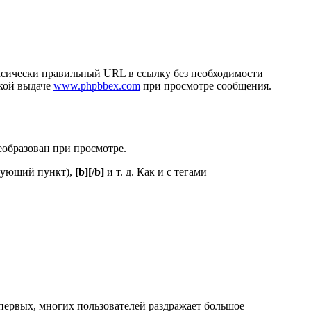
аксически правильный URL в ссылку без необходимости
ской выдаче
www.phpbbex.com
при просмотре сообщения.
еобразован при просмотре.
дующий пункт),
[b][/b]
и т. д. Как и с тегами
первых, многих пользователей раздражает большое