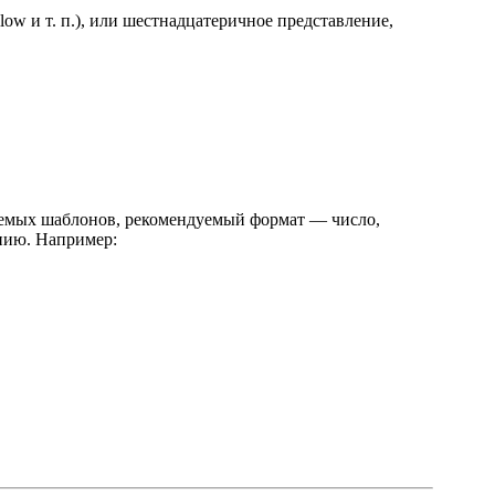
ellow и т. п.), или шестнадцатеричное представление,
зуемых шаблонов, рекомендуемый формат — число,
анию. Например: