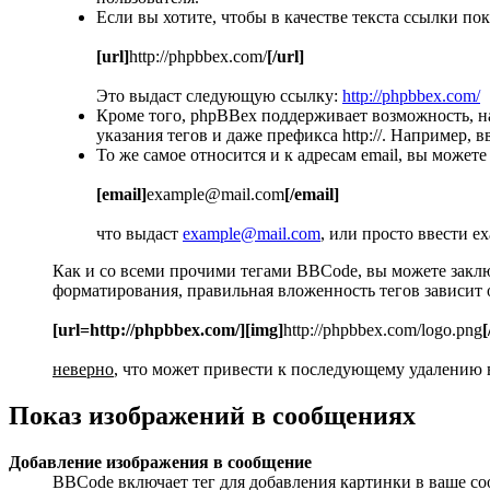
Если вы хотите, чтобы в качестве текста ссылки п
[url]
http://phpbbex.com/
[/url]
Это выдаст следующую ссылку:
http://phpbbex.com/
Кроме того, phpBBex поддерживает возможность, 
указания тегов и даже префикса http://. Например
То же самое относится и к адресам email, вы можете
[email]
example@mail.com
[/email]
что выдаст
example@mail.com
, или просто ввести e
Как и со всеми прочими тегами BBCode, вы можете закл
форматирования, правильная вложенность тегов зависит о
[url=http://phpbbex.com/][img]
http://phpbbex.com/logo.png
[
неверно
, что может привести к последующему удалению в
Показ изображений в сообщениях
Добавление изображения в сообщение
BBCode включает тег для добавления картинки в ваше со