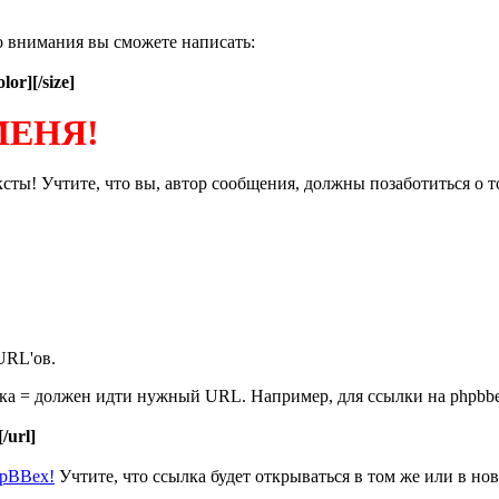
о внимания вы сможете написать:
olor][/size]
МЕНЯ!
ты! Учтите, что вы, автор сообщения, должны позаботиться о т
URL'ов.
нака = должен идти нужный URL. Например, для ссылки на phpbb
[/url]
hpBBex!
Учтите, что ссылка будет открываться в том же или в нов