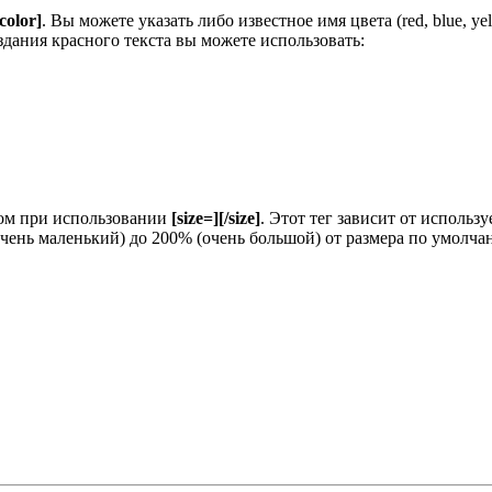
/color]
. Вы можете указать либо известное имя цвета (red, blue, y
здания красного текста вы можете использовать:
зом при использовании
[size=][/size]
. Этот тег зависит от исполь
очень маленький) до 200% (очень большой) от размера по умолч