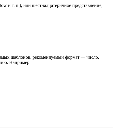
ellow и т. п.), или шестнадцатеричное представление,
зуемых шаблонов, рекомендуемый формат — число,
анию. Например: