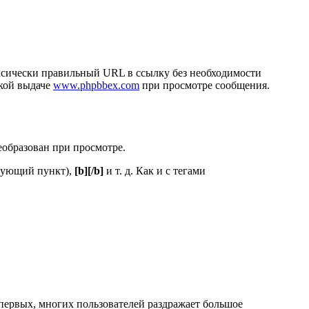
аксически правильный URL в ссылку без необходимости
ской выдаче
www.phpbbex.com
при просмотре сообщения.
еобразован при просмотре.
дующий пункт),
[b][/b]
и т. д. Как и с тегами
первых, многих пользователей раздражает большое