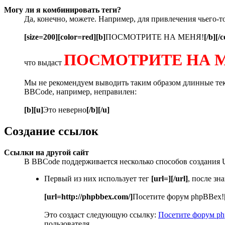
Могу ли я комбинировать теги?
Да, конечно, можете. Например, для привлечения чьего-т
[size=200][color=red][b]
ПОСМОТРИТЕ НА МЕНЯ!
[/b][/c
ПОСМОТРИТЕ НА 
что выдаст
Мы не рекомендуем выводить таким образом длинные текс
BBCode, например, неправилен:
[b][u]
Это неверно
[/b][/u]
Создание ссылок
Ссылки на другой сайт
В BBCode поддерживается несколько способов создания 
Первый из них использует тег
[url=][/url]
, после з
[url=http://phpbbex.com/]
Посетите форум phpBBex!
Это создаст следующую ссылку:
Посетите форум p
пользователя.