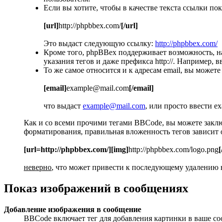
Если вы хотите, чтобы в качестве текста ссылки п
[url]
http://phpbbex.com/
[/url]
Это выдаст следующую ссылку:
http://phpbbex.com/
Кроме того, phpBBex поддерживает возможность, 
указания тегов и даже префикса http://. Например
То же самое относится и к адресам email, вы можете
[email]
example@mail.com
[/email]
что выдаст
example@mail.com
, или просто ввести e
Как и со всеми прочими тегами BBCode, вы можете закл
форматирования, правильная вложенность тегов зависит о
[url=http://phpbbex.com/][img]
http://phpbbex.com/logo.png
[
неверно
, что может привести к последующему удалению в
Показ изображений в сообщениях
Добавление изображения в сообщение
BBCode включает тег для добавления картинки в ваше со