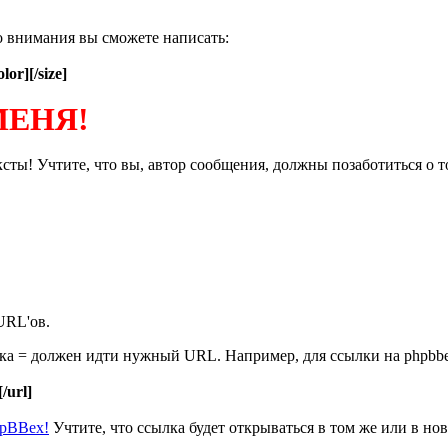
о внимания вы сможете написать:
olor][/size]
МЕНЯ!
ты! Учтите, что вы, автор сообщения, должны позаботиться о т
URL'ов.
нака = должен идти нужный URL. Например, для ссылки на phpbb
[/url]
hpBBex!
Учтите, что ссылка будет открываться в том же или в нов