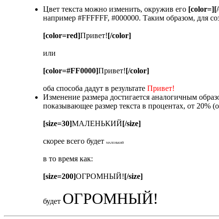
Цвет текста можно изменить, окружив его
[color=][
например #FFFFFF, #000000. Таким образом, для со
[color=red]
Привет!
[/color]
или
[color=#FF0000]
Привет!
[/color]
оба способа дадут в результате
Привет!
Изменение размера достигается аналогичным обра
показывающее размер текста в процентах, от 20% (
[size=30]
МАЛЕНЬКИЙ
[/size]
скорее всего будет
МАЛЕНЬКИЙ
в то время как:
[size=200]
ОГРОМНЫЙ!
[/size]
ОГРОМНЫЙ!
будет