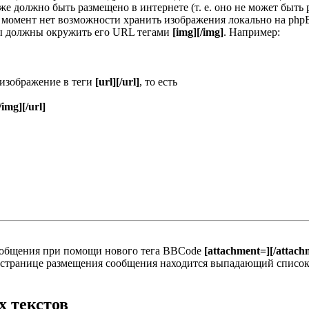
е должно быть размещено в интернете (т. е. оно не может быть
й момент нет возможности хранить изображения локально на phpB
ы должны окружить его URL тегами
[img][/img]
. Например:
 изображение в теги
[url][/url]
, то есть
/img][/url]
ообщения при помощи нового тега BBCode
[attachment=][/attach
а странице размещения сообщения находится выпадающий список
 текстов