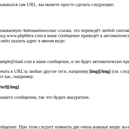
оказывался сам URL, вы можете просто сделать следующее:
называемую
Автоматические ссылки
, это переведёт любой синт
, ввод www.phpbbex.com в ваше сообщение приведёт к автоматиче
 либо указать адрес в явном виде:
xample@mail.com в ваше сообщение, и он будет автоматически пр
ючать в URL'ы любые другие теги, например
[img][/img]
(см. сле
т вас, например:
/url][/img]
ашего сообщения, так что будьте аккуратнее.
общение. При этом следует помнить две очень важные вещи: во-