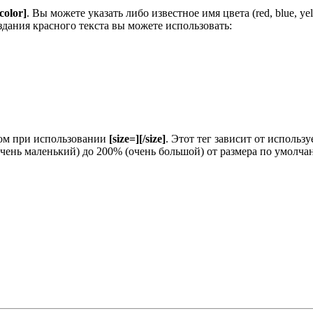
/color]
. Вы можете указать либо известное имя цвета (red, blue, y
здания красного текста вы можете использовать:
зом при использовании
[size=][/size]
. Этот тег зависит от исполь
очень маленький) до 200% (очень большой) от размера по умолч