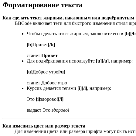
Форматирование текста
Как сделать текст жирным, наклонным или подчёркнутым
BBCode включает теги для быстрого изменения стиля шр
Чтобы сделать текст жирным, заключите его в
[b][/b
[b]
Привет
[/b]
станет
Привет
Для подчёркивания используйте
[u][/u]
, например:
[u]
Доброе утро
[/u]
станет
Доброе утро
Курсив делается тегами
[i][/i]
, например:
Это
[i]
здорово!
[/i]
выдаст Это
здорово!
Как изменить цвет или размер текста
Для изменения цвета или размера шрифта могут быть испо