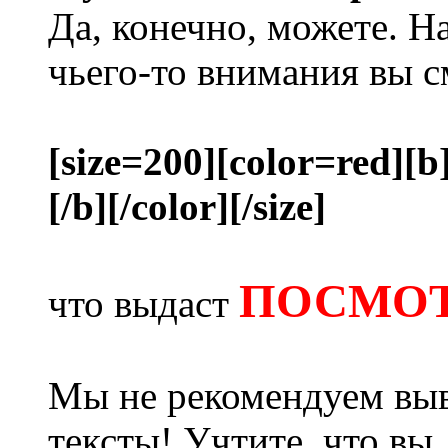
Да, конечно, можете. Н
чьего-то внимания вы с
[size=200][color=red][b
[/b][/color][/size]
ПОСМОТ
что выдаст
Мы не рекомендуем выв
тексты! Учтите, что вы