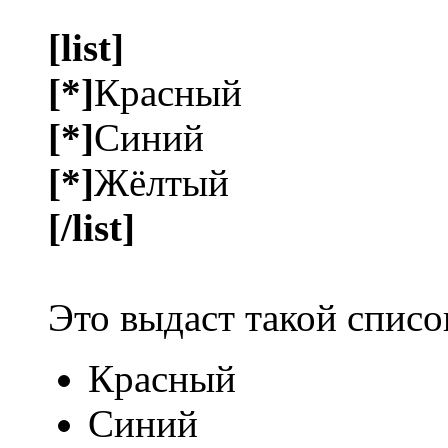
[list]
[*]
Красный
[*]
Синий
[*]
Жёлтый
[/list]
Это выдаст такой списо
Красный
Синий