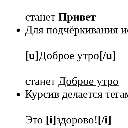
станет
Привет
Для подчёркивания и
[u]
Доброе утро
[/u]
станет
Доброе утро
Курсив делается тег
Это
[i]
здорово!
[/i]