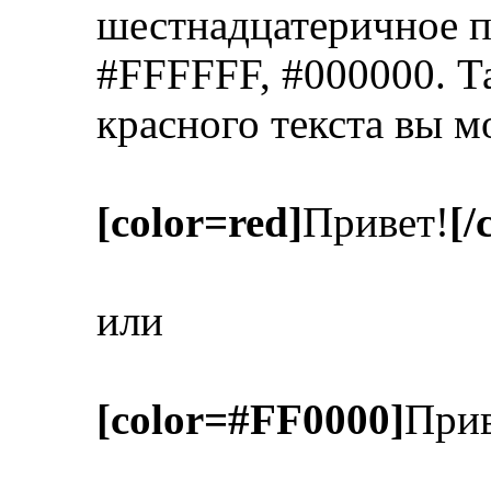
шестнадцатеричное п
#FFFFFF, #000000. Т
красного текста вы м
[color=red]
Привет!
[/
или
[color=#FF0000]
Прив