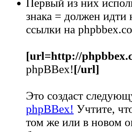
Первый из них испол
знака = должен идти
ссылки на phpbbex.c
[url=http://phpbbex.
phpBBex!
[/url]
Это создаст следую
phpBBex!
Учтите, что
том же или в новом о