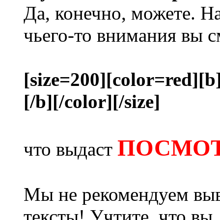
Да, конечно, можете. Н
чьего-то внимания вы с
[size=200][color=red][b
[/b][/color][/size]
ПОСМОТ
что выдаст
Мы не рекомендуем выв
тексты! Учтите, что вы