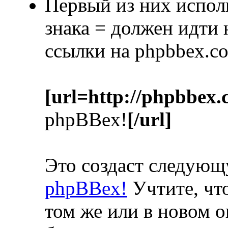
Первый из них испол
знака = должен идти
ссылки на phpbbex.c
[url=http://phpbbex.
phpBBex!
[/url]
Это создаст следую
phpBBex!
Учтите, что
том же или в новом о