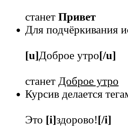
станет
Привет
Для подчёркивания и
[u]
Доброе утро
[/u]
станет
Доброе утро
Курсив делается тег
Это
[i]
здорово!
[/i]