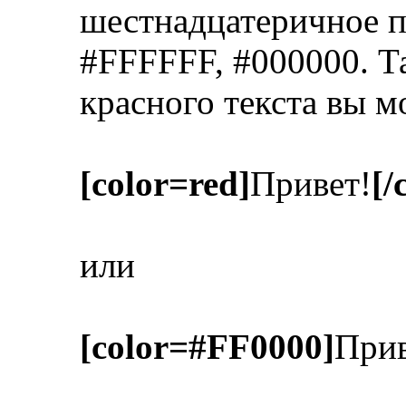
шестнадцатеричное п
#FFFFFF, #000000. Т
красного текста вы м
[color=red]
Привет!
[/
или
[color=#FF0000]
Прив