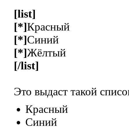
[list]
[*]
Красный
[*]
Синий
[*]
Жёлтый
[/list]
Это выдаст такой списо
Красный
Синий