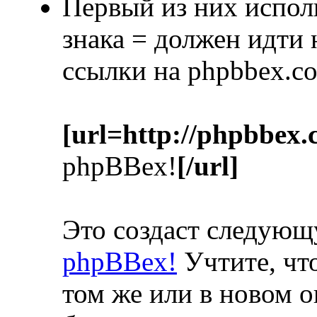
Первый из них испол
знака = должен идти
ссылки на phpbbex.c
[url=http://phpbbex.
phpBBex!
[/url]
Это создаст следую
phpBBex!
Учтите, что
том же или в новом о