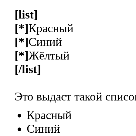
[list]
[*]
Красный
[*]
Синий
[*]
Жёлтый
[/list]
Это выдаст такой списо
Красный
Синий