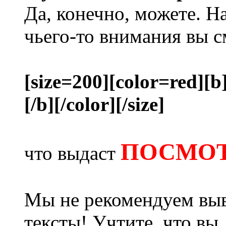
Да, конечно, можете. Н
чьего-то внимания вы с
[size=200][color=red][b
[/b][/color][/size]
ПОСМОТ
что выдаст
Мы не рекомендуем выв
тексты! Учтите, что вы