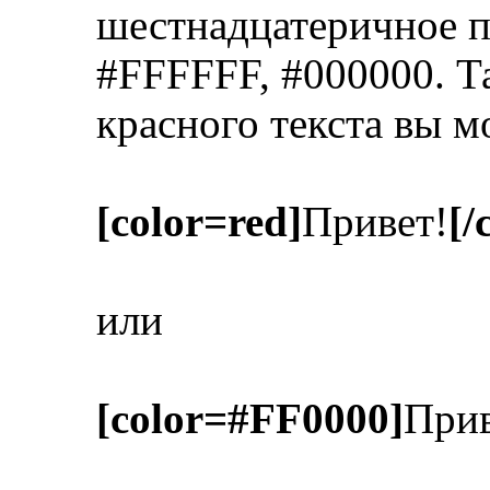
шестнадцатеричное п
#FFFFFF, #000000. Т
красного текста вы м
[color=red]
Привет!
[/
или
[color=#FF0000]
Прив