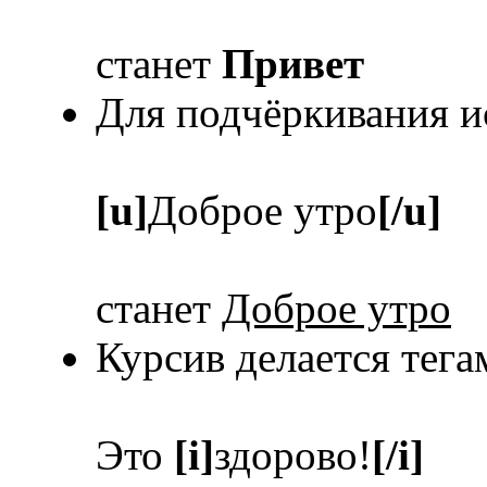
станет
Привет
Для подчёркивания и
[u]
Доброе утро
[/u]
станет
Доброе утро
Курсив делается тег
Это
[i]
здорово!
[/i]