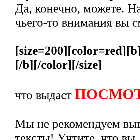
Да, конечно, можете. Н
чьего-то внимания вы с
[size=200][color=red][b
[/b][/color][/size]
ПОСМОТ
что выдаст
Мы не рекомендуем выв
тексты! Учтите, что вы