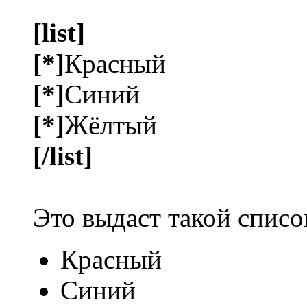
[list]
[*]
Красный
[*]
Синий
[*]
Жёлтый
[/list]
Это выдаст такой списо
Красный
Синий