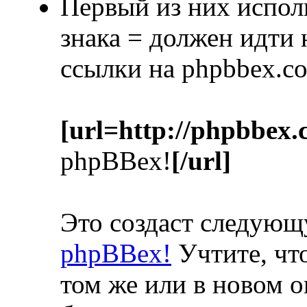
Первый из них испол
знака = должен идти
ссылки на phpbbex.c
[url=http://phpbbex.
phpBBex!
[/url]
Это создаст следую
phpBBex!
Учтите, что
том же или в новом о