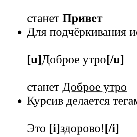
станет
Привет
Для подчёркивания и
[u]
Доброе утро
[/u]
станет
Доброе утро
Курсив делается тег
Это
[i]
здорово!
[/i]