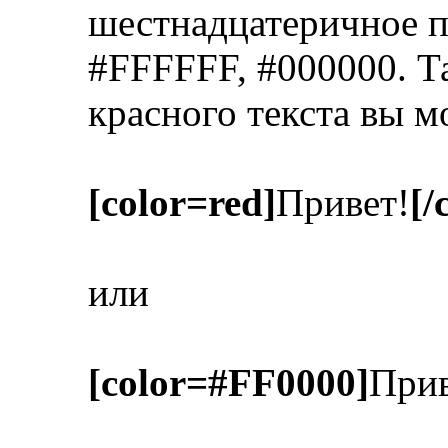
шестнадцатеричное п
#FFFFFF, #000000. Т
красного текста вы м
[color=red]
Привет!
[/
или
[color=#FF0000]
Прив